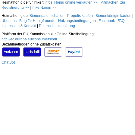
Heimathonig.de für Imker:
Infos: Honig online verkaufen >>
|
Mitmachen: zur
Registrierung >>
|
Imker-Login >>
Heimathonig.de:
Bienenpatenschaften
|
Propolis kaufen
|
Bienenkönigin kaufen
|
Über uns
|
Blog für Honigfreunde
|
Nutzungsbedingungen
|
Facebook
|
FAQ
|
Impressum & Kontakt
|
Datenschutzerklärung
Plattform der EU-Kommission zur Online-Streitbeilegung:
http://ec.europa.eu/consumers/odr
Bezahlmethoden ohne Zusatzkosten:
ChatBot