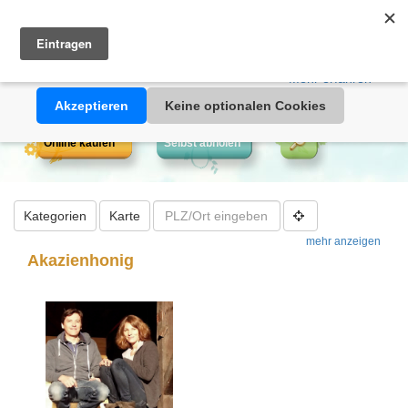
Heimathonig auf Facebook
|
Kunden-Login
|
Warenkorb
Diese Website verwendet Cookies. Durch die Nutzung dieser
Webseite erklären Sie sich damit einverstanden, dass Cookies
gesetzt werden.
Mehr erfahren >>
Akzeptieren
Keine optionalen Cookies
Online kaufen
Selbst abholen
Kategorien
Karte
mehr anzeigen
Akazienhonig