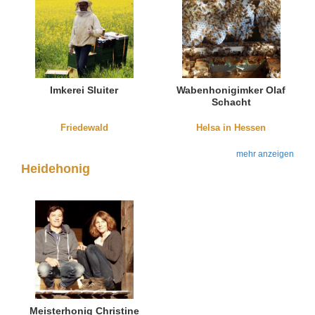
Imkerei Sluiter
Wabenhonigimker Olaf
Schacht
Friedewald
Helsa in Hessen
mehr anzeigen
Heidehonig
Meisterhonig Christine