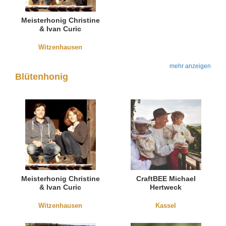
Meisterhonig Christine
& Ivan Curic
Witzenhausen
mehr anzeigen
Blütenhonig
Meisterhonig Christine
CraftBEE Michael
& Ivan Curic
Hertweck
Witzenhausen
Kassel