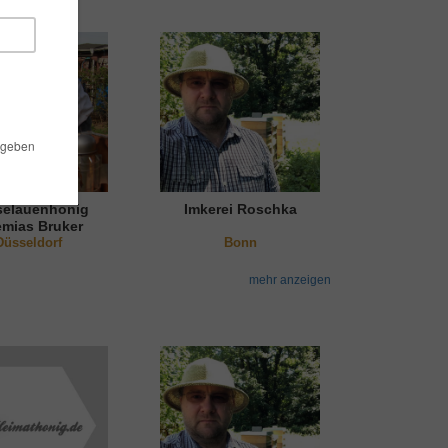
elauenhonig
Imkerei Roschka
emias Bruker
Düsseldorf
Bonn
mehr anzeigen