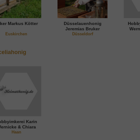
ker Markus Kötter
Düsselauenhonig
Hobby
Jeremias Bruker
Wern
Euskirchen
Düsseldorf
eliahonig
obbyimkerei Karin
ernicke & Chiara
Nguyen
Haan