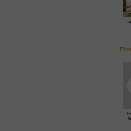
Im
Phac
H
W