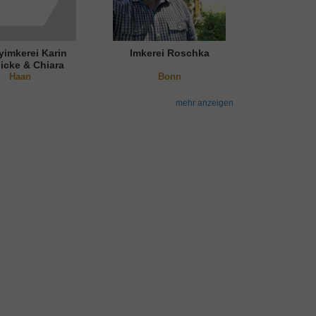
imkerei Karin
Imkerei Roschka
icke & Chiara
Nguyen
Haan
Bonn
mehr anzeigen