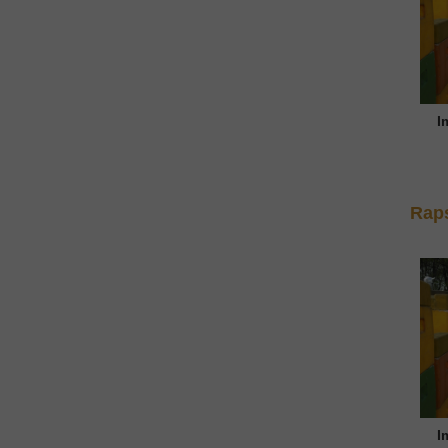
I
Rap
I