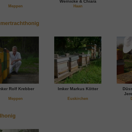
Wernicke & Chiara
Meppen
Nguyen
Haan
mertrachthonig
mker Rolf Krebber
Imker Markus Kötter
Düss
Jer
Meppen
Euskirchen
dhonig