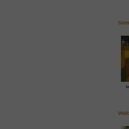
Som
I
Wal