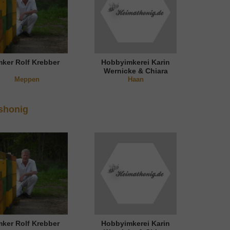
mker Rolf Krebber
Hobbyimkerei Karin
Wernicke & Chiara
Meppen
Nguyen
Haan
shonig
mker Rolf Krebber
Hobbyimkerei Karin