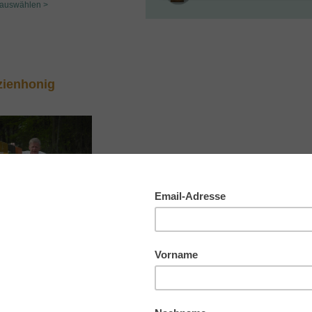
auswählen >
zienhonig
mker Rolf Krebber
Meppen
enhonig