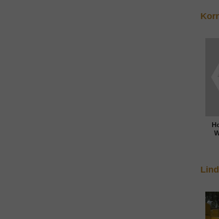
Kor
H
W
Lin