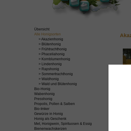
Übersicht
Alle Honigsorten
Aka
> Akazienhonig
> Blütenhonig
> Frühtrachthonig
> Phaceliahonig
> Kornblumenhonig
> Lindenhonig
> Rapshonig
> Sommertrachthonig
> Waldhonig
> Wald und Blütenhonig
Bio-Honig
Wabenhonig
Presshonig
I
Propolis, Pollen & Salben
Bio-Imker
Gewürze in Honig
Honig als Geschenk
Met, Honigwein, Spirituosen & Essig
Blüt
Bienenwachskerzen