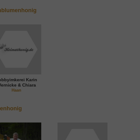
nblumenhonig
obbyimkerei Karin
ernicke & Chiara
Nguyen
Haan
denhonig