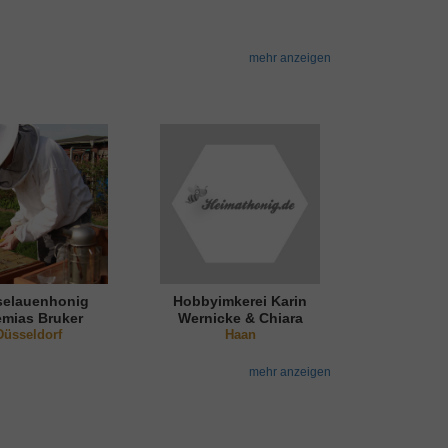
mehr anzeigen
elauenhonig
Hobbyimkerei Karin
emias Bruker
Wernicke & Chiara
Düsseldorf
Nguyen
Haan
mehr anzeigen