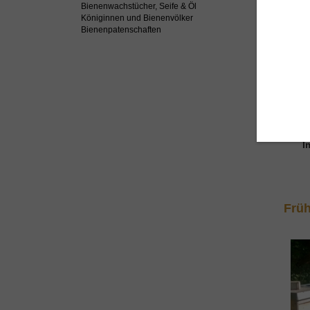
Bienenwachstücher, Seife & Öl
Königinnen und Bienenvölker
Bienenpatenschaften
I
Früh