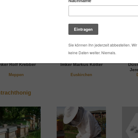
mker Rolf Krebber
Imker Markus Kötter
Düss
Jer
Meppen
Euskirchen
trachthonig