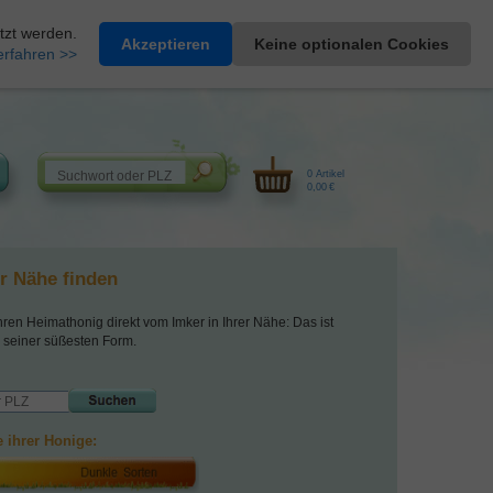
Heimathonig auf Facebook
|
Kunden-Login
|
Warenkorb
tzt werden.
Akzeptieren
Keine optionalen Cookies
erfahren >>
0 Artikel
0,00 €
er Nähe finden
hren Heimathonig direkt vom Imker in Ihrer Nähe: Das ist
 seiner süßesten Form.
 ihrer Honige: