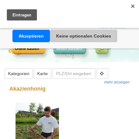
Heimathonig auf Facebook
|
Kunden-Login
|
Warenkorb
Diese Website verwendet Cookies. Durch die Nutzung dieser
Webseite erklären Sie sich damit einverstanden, dass Cookies
gesetzt werden.
Mehr erfahren >>
Akzeptieren
Keine optionalen Cookies
Online kaufen
Selbst abholen
Kategorien
Karte
mehr anzeigen
Akazienhonig