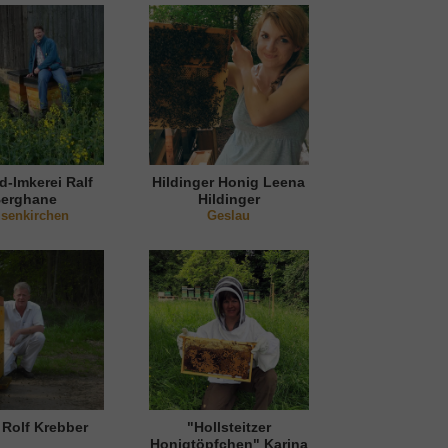
d-Imkerei Ralf
Hildinger Honig Leena
erghane
Hildinger
lsenkirchen
Geslau
 Rolf Krebber
"Hollsteitzer
Honigtöpfchen" Karina