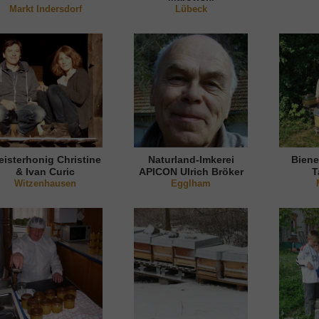
Markt Indersdorf
Lübeck
isterhonig Christine
Naturland-Imkerei
Biene
& Ivan Curic
APICON Ulrich Bröker
T
Witzenhausen
Egglham