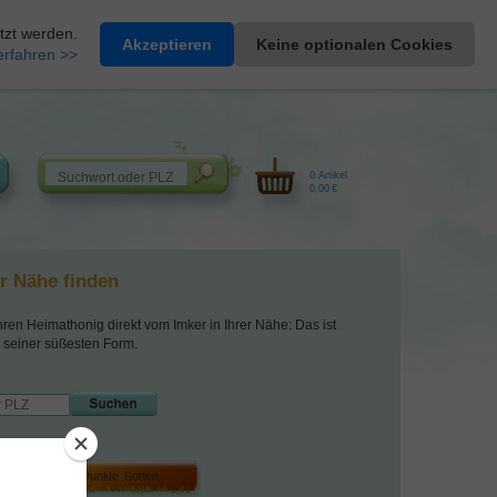
Heimathonig auf Facebook
|
Kunden-Login
|
Warenkorb
tzt werden.
Akzeptieren
Keine optionalen Cookies
erfahren >>
0 Artikel
0,00 €
er Nähe finden
hren Heimathonig direkt vom Imker in Ihrer Nähe: Das ist
 seiner süßesten Form.
 ihrer Honige: