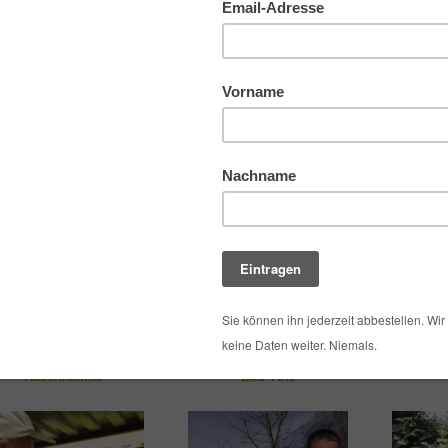
r mit Sommertrachthonig
Landimkerei Garten
Der Honig Graf Markus
Imkerei
Graf
Haselbachtal
Bad Tölz