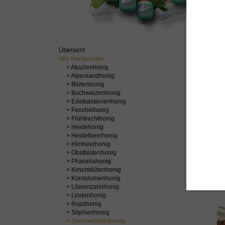
Übersicht
Alle Honigsorten
Imke
> Akazienhonig
> Alpenlandhonig
> Blütenhonig
> Buchweizenhonig
> Edelkastanienhonig
> Fenchelhonig
> Frühtrachthonig
> Heidehonig
> Heidelbeerhonig
> Himbeerhonig
> Obstblütenhonig
> Phaceliahonig
> Kirschblütenhonig
> Kornblumenhonig
> Löwenzahnhonig
> Lindenhonig
> Rapshonig
> Silphienhonig
> Sommertrachthonig