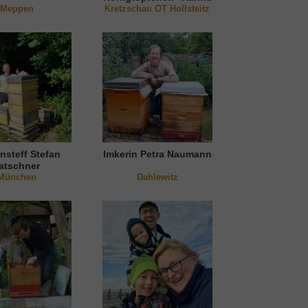
Meppen
Kretzschau OT Hollsteitz
& Alwin Schulze
nsteff Stefan
Imkerin Petra Naumann
atschner
München
Dahlewitz