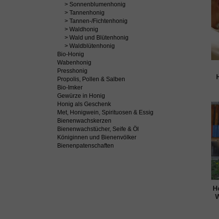
> Sonnenblumenhonig
> Tannenhonig
> Tannen-/Fichtenhonig
> Waldhonig
> Wald und Blütenhonig
> Waldblütenhonig
Bio-Honig
Wabenhonig
Presshonig
Propolis, Pollen & Salben
Bio-Imker
Gewürze in Honig
Honig als Geschenk
Met, Honigwein, Spirituosen & Essig
Bienenwachskerzen
Bienenwachstücher, Seife & Öl
Königinnen und Bienenvölker
Bienenpatenschaften
H
W