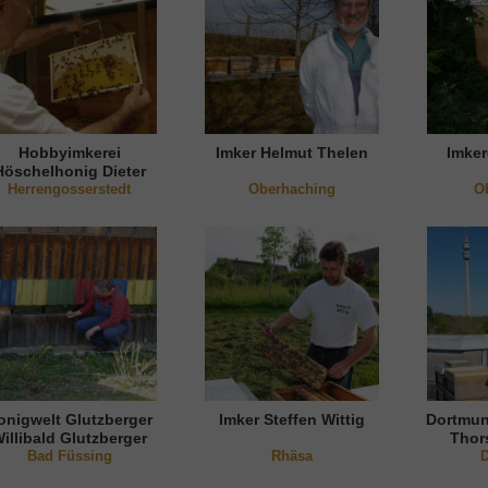
Hobbyimkerei
Imker Helmut Thelen
Imker
Höschelhonig Dieter
Herrengosserstedt
Höschel
Oberhaching
O
onigwelt Glutzberger
Imker Steffen Wittig
Dortmun
illibald Glutzberger
Thor
Bad Füssing
Rhäsa