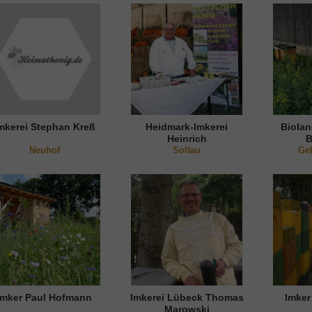
mkerei Stephan Kreß
Heidmark-Imkerei
Biolan
Heinrich
B
Neuhof
Scharringhausen
Soltau
Ge
Imker Paul Hofmann
Imkerei Lübeck Thomas
Imker
Marowski