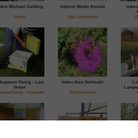
mker Michael Zwilling
Imkerin Meike Kessel
Imker
Hamm
Bad Lobenstein
B
hapener Honig - Lars
Imker Alex Schlecht
La
Vetter
Lampe
raunschweig - Schapen
Kirchweidach