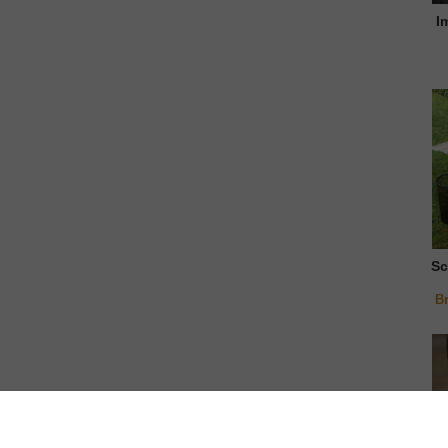
I
Sc
B