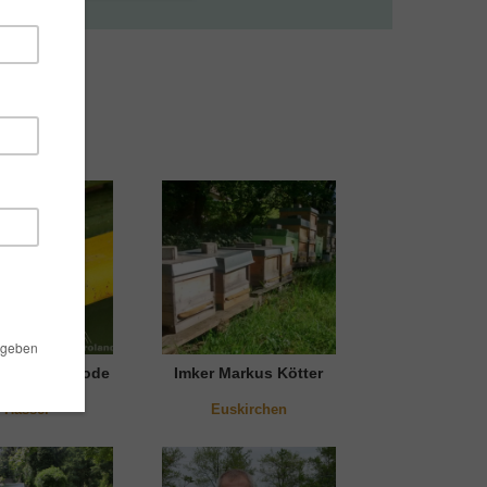
 Margret Rhode
Imker Markus Kötter
Hassel
Euskirchen