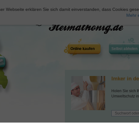
er Webseite erklären Sie sich damit einverstanden, dass Cookies gese
Mehr 
Online kaufen
Selbst abholen
Imker in d
Holen Sie sich I
Umweltschutz in
Wählen Sie Imker anhand der Farbe