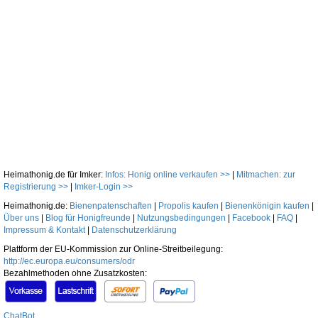
Heimathonig.de für Imker:
Infos: Honig online verkaufen >>
|
Mitmachen: zur
Registrierung >>
|
Imker-Login >>
Heimathonig.de:
Bienenpatenschaften
|
Propolis kaufen
|
Bienenkönigin kaufen
|
Über uns
|
Blog für Honigfreunde
|
Nutzungsbedingungen
|
Facebook
|
FAQ
|
Impressum & Kontakt
|
Datenschutzerklärung
Plattform der EU-Kommission zur Online-Streitbeilegung:
http://ec.europa.eu/consumers/odr
Bezahlmethoden ohne Zusatzkosten:
ChatBot