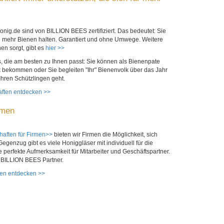
nig.de sind von BILLION BEES zertifiziert. Das bedeutet: Sie
ie mehr Bienen halten. Garantiert und ohne Umwege. Weitere
en sorgt, gibt es
hier >>
, die am besten zu Ihnen passt: Sie können als Bienenpate
 bekommen oder Sie begleiten "Ihr" Bienenvolk über das Jahr
Ihren Schützlingen geht.
haften entdecken >>
rmen
aften für Firmen>>
bieten wir Firmen die Möglichkeit, sich
Gegenzug gibt es viele Honiggläser mit individuell für die
 perfekte Aufmerksamkeit für Mitarbeiter und Geschäftspartner.
s BILLION BEES Partner.
men entdecken >>