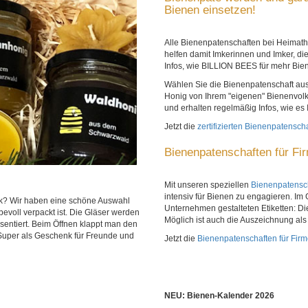
Bienen einsetzen!
Alle Bienenpatenschaften bei Heimatho
helfen damit Imkerinnen und Imker, d
Infos, wie BILLION BEES für mehr Bien
Wählen Sie die Bienenpatenschaft aus
Honig von Ihrem "eigenen" Bienenvolk
und erhalten regelmäßig Infos, wie es 
Jetzt die
zertifizierten Bienenpatensc
Bienenpatenschaften für Fi
Mit unseren speziellen
Bienenpatensch
intensiv für Bienen zu engagieren. Im 
k? Wir haben eine schöne Auswahl
Unternehmen gestalteten Etiketten: Die
bevoll verpackt ist. Die Gläser werden
Möglich ist auch die Auszeichnung al
äsentiert. Beim Öffnen klappt man den
 Super als Geschenk für Freunde und
Jetzt die
Bienenpatenschaften für Fir
NEU: Bienen-Kalender 2026