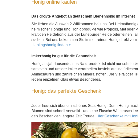
Honig online kaufen
Das größte Angebot an deutschem Bienenhonig im Internet
Sie lieben die Auswahl? Willkommen bei uns: Bei Heimathonig.
heimischer Honige und Honigprodukte wie Propolis, Met oder Pol
kräftigen Heidehonig aus der Lüneburger Heide oder feinen 
suchen: Bei uns bekommen Sie immer reinen Honig direkt vom Im
Lieblingshonig finden >
Imkerhonig ist gut für die Gesundheit
Honig als jahrtausendealtes Naturprodukt ist nicht nur sehr lec
sammeln und unsere Imker verarbeiten besteht aus natürliche
Aminosäuren und zahlreichen Mineralstoffen. Die Vielfalt der T
jedem einzelnen Glas etwas Besonderes.
Honig: das perfekte Geschenk
Jeder freut sich über ein schönes Glas Honig. Denn Honig mach
Blumen sind schnell verwelkt - und eine Flasche Wein rasch lee
den Beschenkten längere Zeit Freude.
Hier Geschenke mit Hon