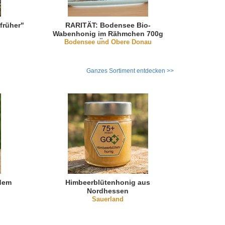
früher"
RARITÄT: Bodensee Bio-
Wabenhonig im Rähmchen 700g
Bodensee und Obere Donau
(DE-ÖKO-003)
Ganzes Sortiment entdecken >>
dem
Himbeerblütenhonig aus
Nordhessen
Sauerland