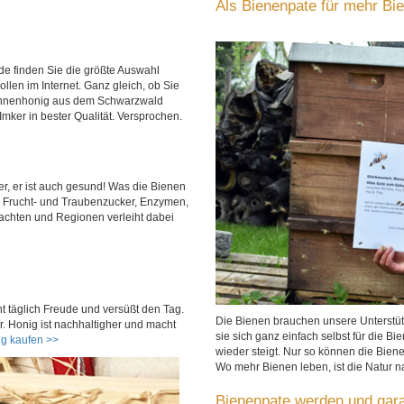
Als Bienenpate für mehr Bi
de finden Sie die größte Auswahl
len im Internet. Ganz gleich, ob Sie
Tannenhonig aus dem Schwarzwald
ker in bester Qualität. Versprochen.
ker, er ist auch gesund! Was die Bienen
m Frucht- und Traubenzucker, Enzymen,
rachten und Regionen verleiht dabei
t täglich Freude und versüßt den Tag.
Die Bienen brauchen unsere Unterstüt
r. Honig ist nachhaltigher und macht
sie sich ganz einfach selbst für die B
ig kaufen >>
wieder steigt. Nur so können die Bien
Wo mehr Bienen leben, ist die Natur n
Bienenpate werden und garan