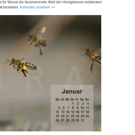
 für Monat die faszinierende Welt der Honigbienen entdecken.
ei
bestellen.
Kalender ansehen >>