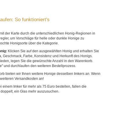
ufen: So funktioniert's
mit der Karte durch die unterschiedlichen Honig-Regionen in
egler, um Vorschläge für helle oder dunkle Honige zu
chte Honigsorte über die Kategorie.
onig:
Klicken Sie auf den ausgewählten Honig und erhalten Sie
, Geschmack, Farbe, Konsistenz und Herkunft des Honigs.
hieden, legen Sie die gewünschte Anzahl in den Warenkorb.
e" und durchlaufen den weiteren Bestellprozess.
rb bieten wir Ihnen weitere Honige desselben Imkers an. Wenn
 weiteren Versandkosten an!
 einem Imker für mehr als 75 Euro bestellen, fallen die
o doppelt, ein Glas mehr auszusuchen.