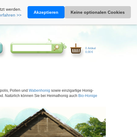
Heimathonig auf Facebook
|
Kunden-Login
|
Warenkorb
tzt werden.
Akzeptieren
Keine optionalen Cookies
erfahren >>
0 Artikel
0,00 €
polis, Pollen und
Wabenhonig
sowie einzigartige Honig-
nd. Natürlich können Sie bei Heimathonig auch
Bio-Honige
Nächste