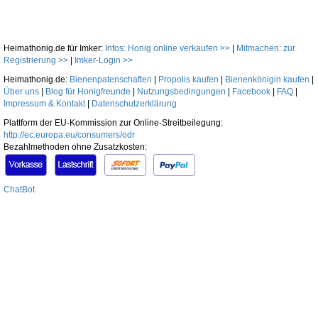
Heimathonig.de für Imker:
Infos: Honig online verkaufen >>
|
Mitmachen: zur
Registrierung >>
|
Imker-Login >>
Heimathonig.de:
Bienenpatenschaften
|
Propolis kaufen
|
Bienenkönigin kaufen
|
Über uns
|
Blog für Honigfreunde
|
Nutzungsbedingungen
|
Facebook
|
FAQ
|
Impressum & Kontakt
|
Datenschutzerklärung
Plattform der EU-Kommission zur Online-Streitbeilegung:
http://ec.europa.eu/consumers/odr
Bezahlmethoden ohne Zusatzkosten:
ChatBot