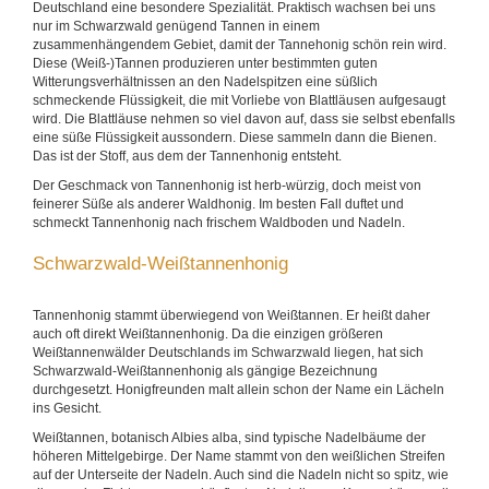
Deutschland eine besondere Spezialität. Praktisch wachsen bei uns
nur im Schwarzwald genügend Tannen in einem
zusammenhängendem Gebiet, damit der Tannehonig schön rein wird.
Diese (Weiß-)Tannen produzieren unter bestimmten guten
Witterungsverhältnissen an den Nadelspitzen eine süßlich
schmeckende Flüssigkeit, die mit Vorliebe von Blattläusen aufgesaugt
wird. Die Blattläuse nehmen so viel davon auf, dass sie selbst ebenfalls
eine süße Flüssigkeit aussondern. Diese sammeln dann die Bienen.
Das ist der Stoff, aus dem der Tannenhonig entsteht.
Der Geschmack von Tannenhonig ist herb-würzig, doch meist von
feinerer Süße als anderer Waldhonig. Im besten Fall duftet und
schmeckt Tannenhonig nach frischem Waldboden und Nadeln.
Schwarzwald-Weißtannenhonig
Tannenhonig stammt überwiegend von Weißtannen. Er heißt daher
auch oft direkt Weißtannenhonig. Da die einzigen größeren
Weißtannenwälder Deutschlands im Schwarzwald liegen, hat sich
Schwarzwald-Weißtannenhonig als gängige Bezeichnung
durchgesetzt. Honigfreunden malt allein schon der Name ein Lächeln
ins Gesicht.
Weißtannen, botanisch Albies alba, sind typische Nadelbäume der
höheren Mittelgebirge. Der Name stammt von den weißlichen Streifen
auf der Unterseite der Nadeln. Auch sind die Nadeln nicht so spitz, wie