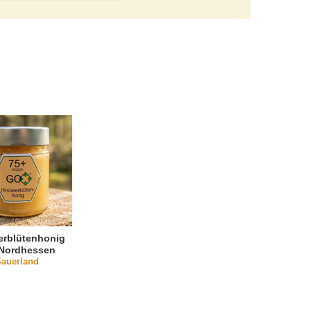
erblütenhonig
 Nordhessen
auerland