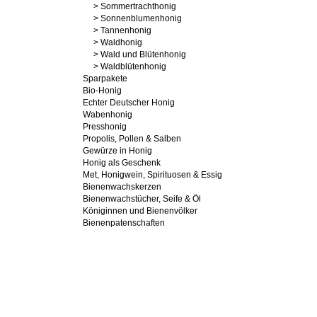
> Sommertrachthonig
> Sonnenblumenhonig
> Tannenhonig
> Waldhonig
> Wald und Blütenhonig
> Waldblütenhonig
Sparpakete
Bio-Honig
Echter Deutscher Honig
Wabenhonig
Presshonig
Propolis, Pollen & Salben
Gewürze in Honig
Honig als Geschenk
Met, Honigwein, Spirituosen & Essig
Bienenwachskerzen
Bienenwachstücher, Seife & Öl
Königinnen und Bienenvölker
Bienenpatenschaften