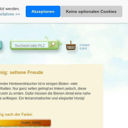
Heimathonig auf Facebook
|
Kunden-Login
|
Warenkorb
tzt werden.
Akzeptieren
Keine optionalen Cookies
erfahren >>
0 Artikel
0,00 €
ig: seltene Freude
nder Himbeersträucher ist in einigen Blüten- oder
halten. Nur ganz selten gelingt es Imkern jedoch, diese
nzeln zu ernten. Dafür müssen die Bienen direkt eine nahe
 anfliegen. Ein feinaromatischer und eleganter Honig!
ig nach der Farbe: