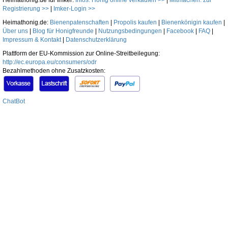
Heimathonig.de für Imker:
Infos: Honig online verkaufen >>
|
Mitmachen: zur
Registrierung >>
|
Imker-Login >>
Heimathonig.de:
Bienenpatenschaften
|
Propolis kaufen
|
Bienenkönigin kaufen
|
Über uns
|
Blog für Honigfreunde
|
Nutzungsbedingungen
|
Facebook
|
FAQ
|
Impressum & Kontakt
|
Datenschutzerklärung
Plattform der EU-Kommission zur Online-Streitbeilegung:
http://ec.europa.eu/consumers/odr
Bezahlmethoden ohne Zusatzkosten:
ChatBot