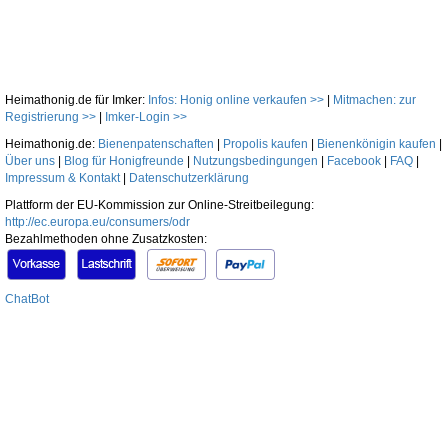
Heimathonig.de für Imker:
Infos: Honig online verkaufen >>
|
Mitmachen: zur
Registrierung >>
|
Imker-Login >>
Heimathonig.de:
Bienenpatenschaften
|
Propolis kaufen
|
Bienenkönigin kaufen
|
Über uns
|
Blog für Honigfreunde
|
Nutzungsbedingungen
|
Facebook
|
FAQ
|
Impressum & Kontakt
|
Datenschutzerklärung
Plattform der EU-Kommission zur Online-Streitbeilegung:
http://ec.europa.eu/consumers/odr
Bezahlmethoden ohne Zusatzkosten:
ChatBot