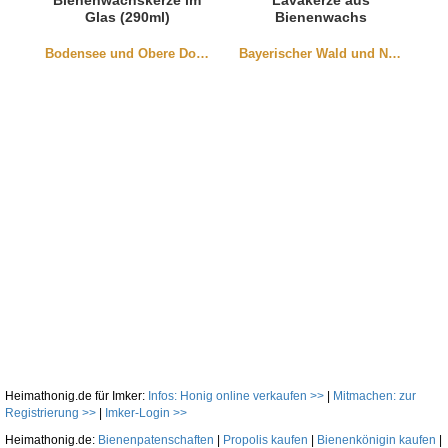
Bienenwachskerze im
Lavakerze aus
Glas (290ml)
Bienenwachs
Bodensee und Obere Donau
Bayerischer Wald und Niederbayern
Heimathonig.de für Imker:
Infos: Honig online verkaufen >>
|
Mitmachen: zur
Registrierung >>
|
Imker-Login >>
Heimathonig.de:
Bienenpatenschaften
|
Propolis kaufen
|
Bienenkönigin kaufen
|