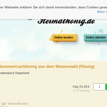
er Webseite erklären Sie sich damit einverstanden, dass Cookies gese
Mehr 
Online kaufen
Selbst abholen
 Sommertrachthonig aus dem Westerwald (flüssig)
sterwald & Siegerland
3 kg | 51,50 €
17,17 € pro kg
. ggf. Versandkosten