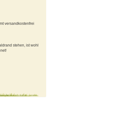
mt versandkostenfrei
drand stehen, ist wohl
net!