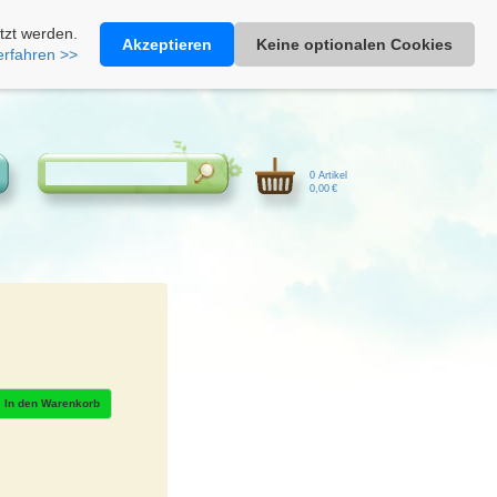
Heimathonig auf Facebook
|
Kunden-Login
|
Warenkorb
tzt werden.
Akzeptieren
Keine optionalen Cookies
erfahren >>
0 Artikel
0,00 €
In den Warenkorb