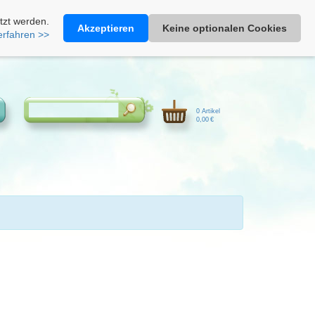
Heimathonig auf Facebook
|
Kunden-Login
|
Warenkorb
tzt werden.
Akzeptieren
Keine optionalen Cookies
erfahren >>
0 Artikel
0,00 €