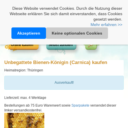
Heimathonig auf Facebook
|
Kunden-Login
|
Warenkorb
Diese Website verwendet Cookies. Durch die Nutzung dieser
Webseite erklären Sie sich damit einverstanden, dass Cookies
gesetzt werden.
Mehr erfahren >>
Akzeptieren
Keine optionalen Cookies
Online kaufen
Selbst abholen
Unbegattete Bienen-Königin (Carnica) kaufen
Heimatregion: Thüringen
Ausverkauft!
Lieferzeit: max. 4 Werktage
Bestellungen ab 75 Euro Warenwert sowie
Sparpakete
versendet dieser
Imker versandkostenfrei.