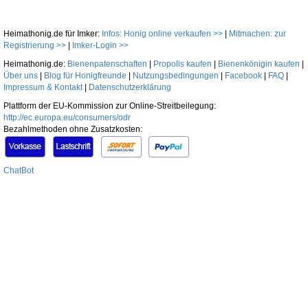
Heimathonig.de für Imker:
Infos: Honig online verkaufen >>
|
Mitmachen: zur
Registrierung >>
|
Imker-Login >>
Heimathonig.de:
Bienenpatenschaften
|
Propolis kaufen
|
Bienenkönigin kaufen
|
Über uns
|
Blog für Honigfreunde
|
Nutzungsbedingungen
|
Facebook
|
FAQ
|
Impressum & Kontakt
|
Datenschutzerklärung
Plattform der EU-Kommission zur Online-Streitbeilegung:
http://ec.europa.eu/consumers/odr
Bezahlmethoden ohne Zusatzkosten:
ChatBot