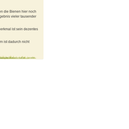
n die Bienen hier noch
rgebnis vieler tausender
erkmal ist sein dezentes
n ist dadurch nicht