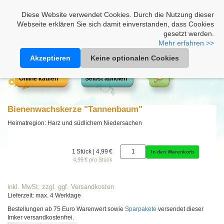
Heimathonig auf Facebook
|
Kunden-Login
|
Warenkorb
Diese Website verwendet Cookies. Durch die Nutzung dieser
Webseite erklären Sie sich damit einverstanden, dass Cookies
gesetzt werden.
Mehr erfahren >>
Akzeptieren
Keine optionalen Cookies
Online kaufen
Selbst abholen
Bienenwachskerze "Tannenbaum"
Heimatregion: Harz und südlichem Niedersachen
1 Stück | 4,99 €
In den Warenkorb
4,99 € pro Stück
inkl. MwSt, zzgl. ggf. Versandkosten
Lieferzeit: max. 4 Werktage
Bestellungen ab 75 Euro Warenwert sowie
Sparpakete
versendet dieser
Imker versandkostenfrei.