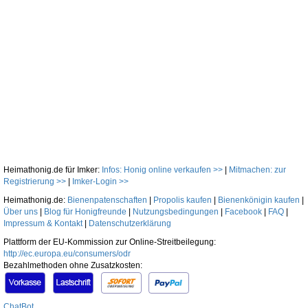
Heimathonig.de für Imker:
Infos: Honig online verkaufen >>
|
Mitmachen: zur
Registrierung >>
|
Imker-Login >>
Heimathonig.de:
Bienenpatenschaften
|
Propolis kaufen
|
Bienenkönigin kaufen
|
Über uns
|
Blog für Honigfreunde
|
Nutzungsbedingungen
|
Facebook
|
FAQ
|
Impressum & Kontakt
|
Datenschutzerklärung
Plattform der EU-Kommission zur Online-Streitbeilegung:
http://ec.europa.eu/consumers/odr
Bezahlmethoden ohne Zusatzkosten:
ChatBot