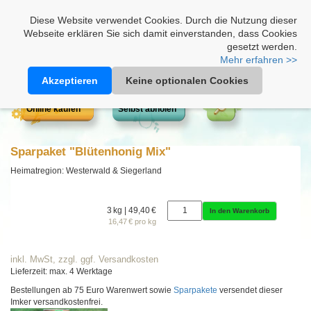
Heimathonig auf Facebook
|
Kunden-Login
|
Warenkorb
Diese Website verwendet Cookies. Durch die Nutzung dieser
Webseite erklären Sie sich damit einverstanden, dass Cookies
gesetzt werden.
Mehr erfahren >>
Akzeptieren
Keine optionalen Cookies
Online kaufen
Selbst abholen
Sparpaket "Blütenhonig Mix"
Heimatregion: Westerwald & Siegerland
3 kg | 49,40 €
In den Warenkorb
16,47 € pro kg
inkl. MwSt, zzgl. ggf. Versandkosten
Lieferzeit: max. 4 Werktage
Bestellungen ab 75 Euro Warenwert sowie
Sparpakete
versendet dieser
Imker versandkostenfrei.