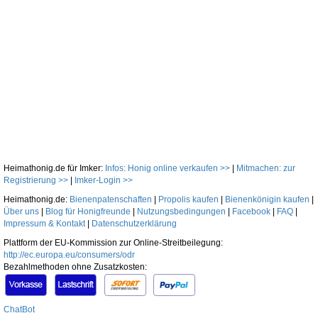
Heimathonig.de für Imker:
Infos: Honig online verkaufen >>
|
Mitmachen: zur
Registrierung >>
|
Imker-Login >>
Heimathonig.de:
Bienenpatenschaften
|
Propolis kaufen
|
Bienenkönigin kaufen
|
Über uns
|
Blog für Honigfreunde
|
Nutzungsbedingungen
|
Facebook
|
FAQ
|
Impressum & Kontakt
|
Datenschutzerklärung
Plattform der EU-Kommission zur Online-Streitbeilegung:
http://ec.europa.eu/consumers/odr
Bezahlmethoden ohne Zusatzkosten:
ChatBot