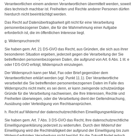
Verantwortlichen einem anderen Verantwortlichen übermittelt werden, soweit
dies technisch machbar ist. Freiheiten und Rechte anderer Personen dürfen
hierdurch nicht beeinträchtigt werden.
Das Recht auf Datenübertragbarkeit gilt nicht für eine Verarbeitung
personenbezogener Daten, die für die Wahrnehmung einer Aufgabe
erforderlich ist, die im öffentlichen Interesse liegt.
g. Widerspruchsrecht
Sie haben gem. Art. 21 DS-GVO das Recht, aus Gründen, die sich aus ihrer
besonderen Situation ergeben, jederzeit gegen die Verarbeitung der Sie
betreffenden personenbezogenen Daten, die aufgrund von Art. 6 Abs. 1 lit. e
oder f DS-GVO erfolgt, Widerspruch einzulegen.
Der Widerspruch kann per Mail, Fax oder Brief gegenüber dem
Verantwortlichen erklärt werden (vgl. Punkt 11.1). Der Verantwortliche
verarbeitet die Sie betreffenden personenbezogenen Daten im Falle des
Widerspruchs nicht mehr, es sei denn, er kann zwingende schutzwürdige
Gründe für die Verarbeitung nachweisen, die Ihre Interessen, Rechte und
Freiheiten überwiegen, oder die Verarbeitung dient der Geltendmachung,
Ausübung oder Verteidigung von Rechtsansprüchen.
h. Recht auf Widerruf der datenschutzrechtlichen Einwilligungserklärung
Sie haben gem. Art. 7 Abs. 3 DS-GVO das Recht, Ihre datenschutzrechtliche
Einwilligungserklärung jederzeit zu widerrufen. Durch den Widerruf der
Einwilligung wird die Rechtmäßigkeit der aufgrund der Einwilligung bis zum
Widerruf erfolgten Verarbeitung nicht berührt, für die Zukunft findet jedoch