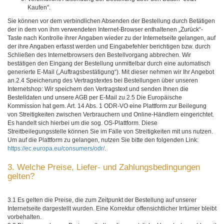
Kaufen".
Sie können vor dem verbindlichen Absenden der Bestellung durch Betätigen
der in dem von ihm verwendeten Internet-Browser enthaltenen „Zurück“-
Taste nach Kontrolle ihrer Angaben wieder zu der Internetseite gelangen, auf
der ihre Angaben erfasst werden und Eingabefehler berichtigen bzw. durch
Schließen des Internetbrowsers den Bestellvorgang abbrechen. Wir
bestätigen den Eingang der Bestellung unmittelbar durch eine automatisch
generierte E-Mail („Auftragsbestätigung“). Mit dieser nehmen wir Ihr Angebot
an.2.4 Speicherung des Vertragstextes bei Bestellungen über unseren
Internetshop: Wir speichern den Vertragstext und senden Ihnen die
Bestelldaten und unsere AGB per E-Mail zu.2.5 Die Europäische
Kommission hat gem. Art. 14 Abs. 1 ODR-VO eine Plattform zur Beilegung
von Streitigkeiten zwischen Verbrauchern und Online-Händlern eingerichtet.
Es handelt sich hierbei um die sog. OS-Plattform. Diese
Streitbeilegungsstelle können Sie im Falle von Streitigkeiten mit uns nutzen.
Um auf die Plattform zu gelangen, nutzen Sie bitte den folgenden Link:
https://ec.europa.eu/consumers/odr/
.
3. Welche Preise, Liefer- und Zahlungsbedingungen
gelten?
3.1 Es gelten die Preise, die zum Zeitpunkt der Bestellung auf unserer
Internetseite dargestellt wurden. Eine Korrektur offensichtlicher Irrtümer bleibt
vorbehalten.