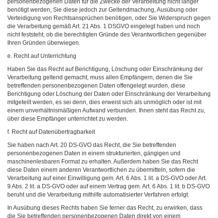
personenbezogenen Daten für die Zwecke der Verarbeitung nicht länger
benötigt werden, Sie diese jedoch zur Geltendmachung, Ausübung oder
Verteidigung von Rechtsansprüchen benötigen, oder Sie Widerspruch gegen
die Verarbeitung gemäß Art. 21 Abs. 1 DSGVO eingelegt haben und noch
nicht feststeht, ob die berechtigten Gründe des Verantwortlichen gegenüber
Ihren Gründen überwiegen.
e. Recht auf Unterrichtung
Haben Sie das Recht auf Berichtigung, Löschung oder Einschränkung der
Verarbeitung geltend gemacht, muss allen Empfängern, denen die Sie
betreffenden personenbezogenen Daten offengelegt wurden, diese
Berichtigung oder Löschung der Daten oder Einschränkung der Verarbeitung
mitgeteilt werden, es sei denn, dies erweist sich als unmöglich oder ist mit
einem unverhältnismäßigen Aufwand verbunden. Ihnen steht das Recht zu,
über diese Empfänger unterrichtet zu werden.
f. Recht auf Datenübertragbarkeit
Sie haben nach Art. 20 DS-GVO das Recht, die Sie betreffenden
personenbezogenen Daten in einem strukturierten, gängigen und
maschinenlesbaren Format zu erhalten. Außerdem haben Sie das Recht
diese Daten einem anderen Verantwortlichen zu übermitteln, sofern die
Verarbeitung auf einer Einwilligung gem. Art. 6 Abs. 1 lit. a DS-GVO oder Art.
9 Abs. 2 lit. a DS-GVO oder auf einem Vertrag gem. Art. 6 Abs. 1 lit. b DS-GVO
beruht und die Verarbeitung mithilfe automatisierter Verfahren erfolgt.
In Ausübung dieses Rechts haben Sie ferner das Recht, zu erwirken, dass
die Sie betreffenden personenbezogenen Daten direkt von einem