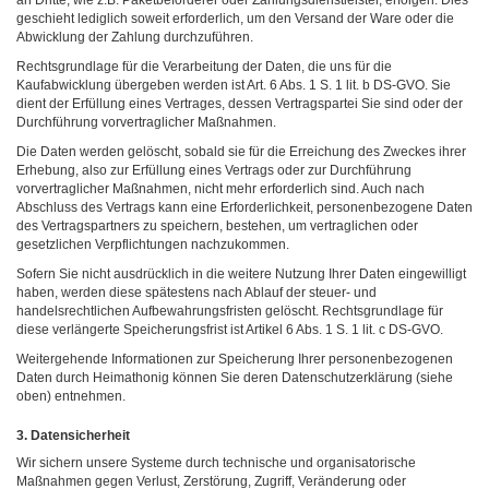
an Dritte, wie z.B. Paketbeförderer oder Zahlungsdienstleister, erfolgen. Dies
geschieht lediglich soweit erforderlich, um den Versand der Ware oder die
Abwicklung der Zahlung durchzuführen.
Rechtsgrundlage für die Verarbeitung der Daten, die uns für die
Kaufabwicklung übergeben werden ist Art. 6 Abs. 1 S. 1 lit. b DS-GVO. Sie
dient der Erfüllung eines Vertrages, dessen Vertragspartei Sie sind oder der
Durchführung vorvertraglicher Maßnahmen.
Die Daten werden gelöscht, sobald sie für die Erreichung des Zweckes ihrer
Erhebung, also zur Erfüllung eines Vertrags oder zur Durchführung
vorvertraglicher Maßnahmen, nicht mehr erforderlich sind. Auch nach
Abschluss des Vertrags kann eine Erforderlichkeit, personenbezogene Daten
des Vertragspartners zu speichern, bestehen, um vertraglichen oder
gesetzlichen Verpflichtungen nachzukommen.
Sofern Sie nicht ausdrücklich in die weitere Nutzung Ihrer Daten eingewilligt
haben, werden diese spätestens nach Ablauf der steuer- und
handelsrechtlichen Aufbewahrungsfristen gelöscht. Rechtsgrundlage für
diese verlängerte Speicherungsfrist ist Artikel 6 Abs. 1 S. 1 lit. c DS-GVO.
Weitergehende Informationen zur Speicherung Ihrer personenbezogenen
Daten durch Heimathonig können Sie deren Datenschutzerklärung (siehe
oben) entnehmen.
3. Datensicherheit
Wir sichern unsere Systeme durch technische und organisatorische
Maßnahmen gegen Verlust, Zerstörung, Zugriff, Veränderung oder