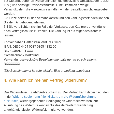
3.2 Die angegebenen Preise enthalten die gesetzliche Umsatzsteuer (derzeit
19%) und sonstige Preisbestandteile. Hinzu kommen etwaige
Versandkosten, die – soweit sie anfallen –in der Bestellübersicht angegeben
werden.
3.3 Einzelheiten zu den Versandkosten und den Zahlungsmethoden können
Sie dem Angebot entnehmen.
3.4 Sie verpflichten sich im Falle der Vorkasse, den Kaufpreis unverzüglich
nach Vertragsschluss zu zahlen. Die Zahlung ist auf folgendes Konto zu
leisten:
Kontoinhaber: Helfenstein Ventures GmbH
IBAN: DE76 4404 0037 0365 4332 00
BIC: COBADEFFXXX
Commerzbank Dortmund
Verwendungszweck (
Die Bestellnummer bitte genau so schreiben
):
BXXXXXXX
(
Die Bestellnummer ist sehr wichtig! Bitte unbedingt angeben
.)
4. Wie kann ich meinen Vertrag widerrufen?
Das Widerrufsrecht steht Verbrauchern zu. Der Vertrag kann dabei nach den
in der
Widerrufsbelehrung
[hier klicken, um die Widerrufsbelehrung
aufzurufen]
wiedergegebenen Bedingungen widerrufen werden. Zur
Ausübung des Widerrufs können Sie das der Widerrufserklärung
angehängte Muster-Widerrufsformular verwenden.