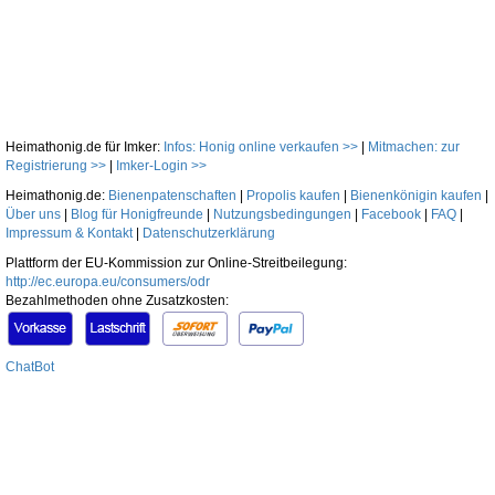
Heimathonig.de für Imker:
Infos: Honig online verkaufen >>
|
Mitmachen: zur
Registrierung >>
|
Imker-Login >>
Heimathonig.de:
Bienenpatenschaften
|
Propolis kaufen
|
Bienenkönigin kaufen
|
Über uns
|
Blog für Honigfreunde
|
Nutzungsbedingungen
|
Facebook
|
FAQ
|
Impressum & Kontakt
|
Datenschutzerklärung
Plattform der EU-Kommission zur Online-Streitbeilegung:
http://ec.europa.eu/consumers/odr
Bezahlmethoden ohne Zusatzkosten:
ChatBot