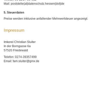
Mail: poststelle{at}datenschutz.hessen{dot}de
5. Steuerdaten
Preise werden inklusive anfallender Mehrwertsteuer angezeigt.
Impressum
Imkerei Christian Sluiter
In der Borngasse 6a
57520 Friedewald
Telefon: 0274-39357499
Email: fam.sluiter@gmx.de