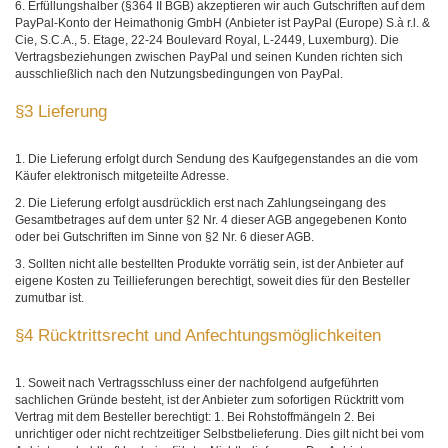
6. Erfüllungshalber (§364 II BGB) akzeptieren wir auch Gutschriften auf dem
PayPal-Konto der Heimathonig GmbH (Anbieter ist PayPal (Europe) S.à r.l. &
Cie, S.C.A., 5. Etage, 22-24 Boulevard Royal, L-2449, Luxemburg). Die
Vertragsbeziehungen zwischen PayPal und seinen Kunden richten sich
ausschließlich nach den Nutzungsbedingungen von PayPal.
§3 Lieferung
1. Die Lieferung erfolgt durch Sendung des Kaufgegenstandes an die vom
Käufer elektronisch mitgeteilte Adresse.
2. Die Lieferung erfolgt ausdrücklich erst nach Zahlungseingang des
Gesamtbetrages auf dem unter §2 Nr. 4 dieser AGB angegebenen Konto
oder bei Gutschriften im Sinne von §2 Nr. 6 dieser AGB.
3. Sollten nicht alle bestellten Produkte vorrätig sein, ist der Anbieter auf
eigene Kosten zu Teillieferungen berechtigt, soweit dies für den Besteller
zumutbar ist.
§4 Rücktrittsrecht und Anfechtungsmöglichkeiten
1. Soweit nach Vertragsschluss einer der nachfolgend aufgeführten
sachlichen Gründe besteht, ist der Anbieter zum sofortigen Rücktritt vom
Vertrag mit dem Besteller berechtigt: 1. Bei Rohstoffmängeln 2. Bei
unrichtiger oder nicht rechtzeitiger Selbstbelieferung. Dies gilt nicht bei vom