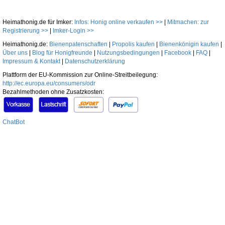
Heimathonig.de für Imker:
Infos: Honig online verkaufen >>
|
Mitmachen: zur
Registrierung >>
|
Imker-Login >>
Heimathonig.de:
Bienenpatenschaften
|
Propolis kaufen
|
Bienenkönigin kaufen
|
Über uns
|
Blog für Honigfreunde
|
Nutzungsbedingungen
|
Facebook
|
FAQ
|
Impressum & Kontakt
|
Datenschutzerklärung
Plattform der EU-Kommission zur Online-Streitbeilegung:
http://ec.europa.eu/consumers/odr
Bezahlmethoden ohne Zusatzkosten:
ChatBot