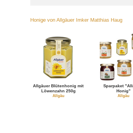
Honige von Allgäuer Imker Matthias Haug
Allgäuer Blütenhonig mit
Sparpaket "Al
Löwenzahn 250g
Honig"
Allgäu
Allgäu