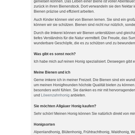
genießen können. Das Leben einer Biene ist voller Abenteue
zurück in ihren Bienenstock. Dort verwandeln sie den Nektar in
Bienen präzise und effizient arbeiten.
Auch Kinder können viel von Bienen lernen. Sie sind ein großa
können wir sie schützen. Bienen sind nicht nur nützlich, sond
Durch die Imkerei können wir Bienen unterstützen und gleichze
tiefes Verständnis für die Natur vermittelt. Die Freude, das 
wunderbare Geschöpfe, die es zu schützen und zu bewundern 
Was gibt es sonst noch?
Ich habe mich auf reinen Honig spezialisiert. Deswegen gibt e
Meine Bienen und ich
Gerne imkere ich in meiner Freizeit. Die Bienen sind ein wun
um meinen Honigfreunden höchste Qualität bieten zu können.
besonders wohl fühlen. Sie danken es mir mit hervorragendem
und
Löwenzahnhonig
anbieten.
Sie möchten Allgäuer Honig kaufen?
Sehr schön! Meinen Honig können Sie natürlich direkt von mir
Honigsorten
Alpenlandhonig, Blütenhonig, Frühtrachthonig, Waldhonig, W