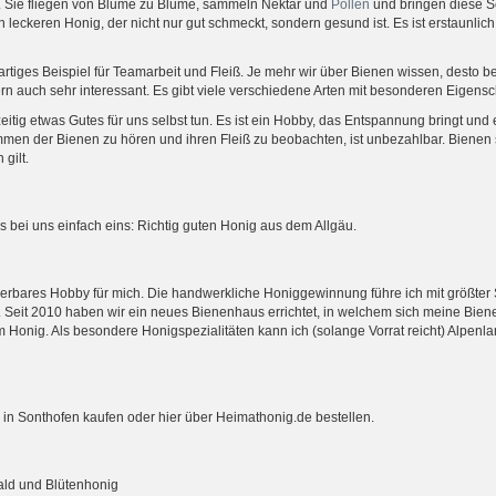
r. Sie fliegen von Blume zu Blume, sammeln Nektar und
Pollen
und bringen diese S
 leckeren Honig, der nicht nur gut schmeckt, sondern gesund ist. Es ist erstaunlich
rtiges Beispiel für Teamarbeit und Fleiß. Je mehr wir über Bienen wissen, desto b
ern auch sehr interessant. Es gibt viele verschiedene Arten mit besonderen Eigensc
itig etwas Gutes für uns selbst tun. Es ist ein Hobby, das Entspannung bringt und 
Summen der Bienen zu hören und ihren Fleiß zu beobachten, ist unbezahlbar. Bienen
gilt.
s bei uns einfach eins: Richtig guten Honig aus dem Allgäu.
derbares Hobby für mich. Die handwerkliche Honiggewinnung führe ich mit größter S
 Seit 2010 haben wir ein neues Bienenhaus errichtet, in welchem sich meine Bien
 Honig. Als besondere Honigspezialitäten kann ich (solange Vorrat reicht) Alpenl
 in Sonthofen kaufen oder hier über Heimathonig.de bestellen.
ald und Blütenhonig