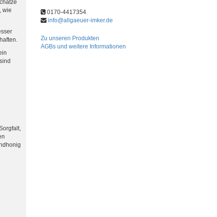
chätze
, wie
0170-4417354
info@allgaeuer-imker.de
esser
Zu unseren Produkten
haften.
AGBs und weitere Informationen
ein
 sind
orgfalt,
en
andhonig