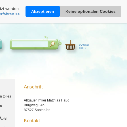
Heimathonig auf Facebook
|
Kunden-Login
|
Warenkorb
tzt werden.
Akzeptieren
Keine optionalen Cookies
erfahren >>
0 Artikel
0,00 €
Anschrift
n tolles
Allgäuer Imker Matthias Haug
Burgweg 34b
en
87527 Sonthofen
Äpfel,
Kontakt