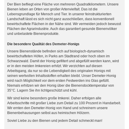
Der Bien befliegt eine Fläche von mehreren Quadratkilometern. Unsere
Bienen leben an Orten von großer Artenvielfalt. Das ist die
Lebensgrundlage für Mensch und Tier. In unserer feinstrukturierten
Landschaft lässt es sich nicht ganz ausschließen, dass konventionell
bewirtschaftete Flächen in der Nähe sind. Wir vermeiden jedoch bewusst
Flächen der Agrarindustrie. Auch das garantiert gesunde Bienenvölker
und unbelastete Bienenprodukte.
Die besondere Qualität des Demeter-Honigs
Unsere Bienenstände befinden sich auf biologisch-dynamisch
bewirtschafteten Höfen, in Parks am Stadtrand oder hoch oben im
Schwarzwald. Damit der Honig gefiltert und abgefüllt werden kann, wird
er in den meisten Imkereien erhitzt. Wir verzichten auf diesen
Arbeitsgang, da nur so die Lebendigkeit des originalen Honigs mit
seinen wertvollen Inhaltsstoffen erhalten bleibt. Unser Demeter-Honig
wird nach Möglichkeit vor dem ersten Festwerden ins Glas gefüllt.
Niemals erhitzen wir den Honig über die Bienenstocktemperatur von
35°C. Lagern Sie ihn lichtgeschützt und kühl.
Wir sind keine besonders große Imkerei. Daher erfolgen alle
Arbeitsschritte mit großer Liebe zum Detail zu 100 Prozent in Handarbeit.
Wir ernten den Demeter-Honig von Hand und schreinern unsere
Bienenbehausungen selbst aus heimischen Hölzern.
Soviel Liebe zu den Bienen und jedem Detail schmeckt man!