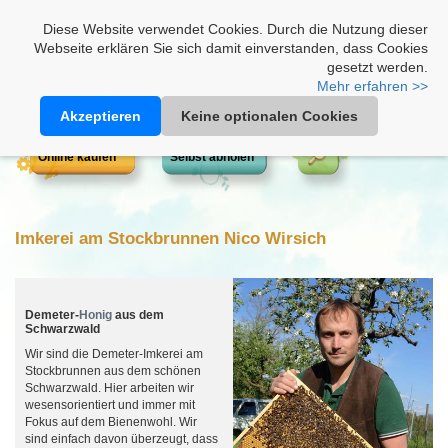
Heimathonig auf Facebook
|
Kunden-Login
|
Warenkorb
Diese Website verwendet Cookies. Durch die Nutzung dieser
Webseite erklären Sie sich damit einverstanden, dass Cookies
gesetzt werden.
Mehr erfahren >>
Akzeptieren
Keine optionalen Cookies
Online kaufen
Selbst abholen
Imkerei am Stockbrunnen Nico Wirsich
Demeter-
Honig
aus dem
Schwarzwald
Wir sind die Demeter-Imkerei am
Stockbrunnen aus dem schönen
Schwarzwald. Hier arbeiten wir
wesensorientiert und immer mit
Fokus auf dem Bienenwohl. Wir
sind einfach davon überzeugt, dass