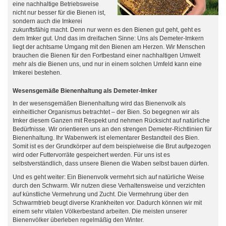
eine nachhaltige Betriebsweise
nicht nur besser für die Bienen ist,
sondern auch die Imkerei
zukunftsfähig macht. Denn nur wenn es den Bienen gut geht, geht es
dem Imker gut. Und das im dreifachen Sinne: Uns als Demeter-Imkern
liegt der achtsame Umgang mit den Bienen am Herzen. Wir Menschen
brauchen die Bienen für den Fortbestand einer nachhaltigen Umwelt
mehr als die Bienen uns, und nur in einem solchen Umfeld kann eine
Imkerei bestehen.
Wesensgemäße Bienenhaltung als Demeter-Imker
In der wesensgemäßen Bienenhaltung wird das Bienenvolk als
einheitlicher Organismus betrachtet – der Bien. So begegnen wir als
Imker diesem Ganzen mit Respekt und nehmen Rücksicht auf natürliche
Bedürfnisse. Wir orientieren uns an den strengen Demeter-Richtlinien für
Bienenhaltung. Ihr Wabenwerk ist elementarer Bestandteil des Bien.
Somit ist es der Grundkörper auf dem beispielweise die Brut aufgezogen
wird oder Futtervorräte gespeichert werden. Für uns ist es
selbstverständlich, dass unsere Bienen die Waben selbst bauen dürfen.
Und es geht weiter: Ein Bienenvolk vermehrt sich auf natürliche Weise
durch den Schwarm. Wir nutzen diese Verhaltensweise und verzichten
auf künstliche Vermehrung und Zucht. Die Vermehrung über den
Schwarmtrieb beugt diverse Krankheiten vor. Dadurch können wir mit
einem sehr vitalen Völkerbestand arbeiten. Die meisten unserer
Bienenvölker überleben regelmäßig den Winter.