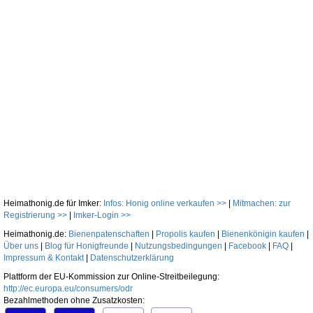
Heimathonig.de für Imker:
Infos: Honig online verkaufen >>
|
Mitmachen: zur
Registrierung >>
|
Imker-Login >>
Heimathonig.de:
Bienenpatenschaften
|
Propolis kaufen
|
Bienenkönigin kaufen
|
Über uns
|
Blog für Honigfreunde
|
Nutzungsbedingungen
|
Facebook
|
FAQ
|
Impressum & Kontakt
|
Datenschutzerklärung
Plattform der EU-Kommission zur Online-Streitbeilegung:
http://ec.europa.eu/consumers/odr
Bezahlmethoden ohne Zusatzkosten: