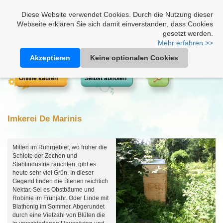
Heimathonig auf Facebook
|
Kunden-Login
|
Warenkorb
Diese Website verwendet Cookies. Durch die Nutzung dieser
Webseite erklären Sie sich damit einverstanden, dass Cookies
gesetzt werden.
Mehr erfahren >>
Akzeptieren
Keine optionalen Cookies
Online kaufen
Selbst abholen
Imkerei De Marinis
Mitten im Ruhrgebiet, wo früher die
Schlote der Zechen und
Stahlindustrie rauchten, gibt es
heute sehr viel Grün. In dieser
Gegend finden die Bienen reichlich
Nektar. Sei es Obstbäume und
Robinie im Frühjahr. Oder Linde mit
Blathonig im Sommer. Abgerundet
durch eine Vielzahl von Blüten die