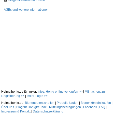
info@imkerei-demarinis.de
AGBs und weitere Informationen
Heimathonig.de für Imker:
Infos: Honig online verkaufen >>
|
Mitmachen: zur
Registrierung >>
|
Imker-Login >>
Heimathonig.de:
Bienenpatenschaften
|
Propolis kaufen
|
Bienenkönigin kaufen
|
Über uns
|
Blog für Honigfreunde
|
Nutzungsbedingungen
|
Facebook
|
FAQ
|
Impressum & Kontakt
|
Datenschutzerklärung