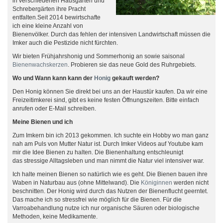
in verschiedenen Hausgärten und
Schrebergärten ihre Pracht
entfalten.Seit 2014 bewirtschafte
ich eine kleine Anzahl von
Bienenvölker. Durch das fehlen der intensiven Landwirtschaft müssen die
Imker auch die Pestizide nicht fürchten.
Wir bieten Frühjahrshonig und Sommerhonig an sowie saisonal
Bienenwachskerzen
. Probieren sie das neue Gold des Ruhrgebiets.
Wo und Wann kann kann der
Honig
gekauft werden?
Den Honig können Sie direkt bei uns an der Haustür kaufen. Da wir eine
Freizeitimkerei sind, gibt es keine festen Öffnungszeiten. Bitte einfach
anrufen oder E-Mail schreiben.
Meine Bienen und ich
Zum Imkern bin ich 2013 gekommen. Ich suchte ein Hobby wo man ganz
nah am Puls von Mutter Natur ist. Durch Imker Videos auf Youtube kam
mir die Idee Bienen zu halten. Die Bienenhaltung entschleunigt
das stressige Alltagsleben und man nimmt die Natur viel intensiver war.
Ich halte meinen Bienen so natürlich wie es geht. Die Bienen bauen ihre
Waben in Naturbau aus (ohne Mittelwand). Die
Königinnen
werden nicht
beschnitten. Der Honig wird durch das Nutzen der Bienenflucht geerntet.
Das mache ich so stressfrei wie möglich für die Bienen. Für die
Varroabehandlung nutze ich nur organische Säuren oder biologische
Methoden, keine Medikamente.