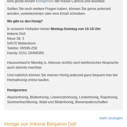
eine große Anzahl
Königinnen
der Rasse Carnica und Buckfast.
Sollten Sie noch weitere Fragen haben, können Sie gerne jederzeit
anrufen, vorbeikommen oder eine Email schreiben.
Wo gibt es den Honig?
In unserem Hofladen immer
Montag-Sonntag von 10-18 Uhr
:
Imkerei Doll
Neue Str. 3
54570 Wallenborn
Telefon: 06599-258
Handy: 0151-18468380
Hausverkauf in Mendig (s. Adresse rechts) nach telefonischer Absprache
auch abends machbar.
Und natürlich können Sie meinen Honig jederzeit ganz bequem hier bei
Heimathonig online kaufen.
Honigsorten
Akazienhonig, Blütenhonig, Löwenzahnhonig, Lindenhonig, Rapshonig,
Sommertrachthonig, Wald und Blütenhonig, Bienenpatenschaften
mehr anzeigen
Honige von Imkerei Benjamin Doll