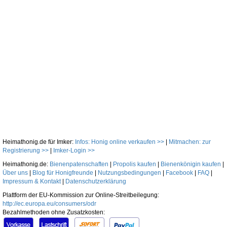
Heimathonig.de für Imker:
Infos: Honig online verkaufen >>
|
Mitmachen: zur
Registrierung >>
|
Imker-Login >>
Heimathonig.de:
Bienenpatenschaften
|
Propolis kaufen
|
Bienenkönigin kaufen
|
Über uns
|
Blog für Honigfreunde
|
Nutzungsbedingungen
|
Facebook
|
FAQ
|
Impressum & Kontakt
|
Datenschutzerklärung
Plattform der EU-Kommission zur Online-Streitbeilegung:
http://ec.europa.eu/consumers/odr
Bezahlmethoden ohne Zusatzkosten: