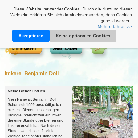
Heimathonig auf Facebook
|
Kunden-Login
|
Warenkorb
Diese Website verwendet Cookies. Durch die Nutzung dieser
Webseite erklären Sie sich damit einverstanden, dass Cookies
gesetzt werden.
Mehr erfahren >>
Akzeptieren
Keine optionalen Cookies
Online kaufen
Selbst abholen
Imkerei Benjamin Doll
Meine Bienen und ich
Mein Name ist Benjamin Doll.
Schon seit 1999 beschäftige ich
mich mit Bienen. Im damaligen
Biologieunterricht war ein Imker,
der eine Stunde über Bienen und
Imkerei erzählt hat. Nach dieser
Stunde war ich total fasziniert.
Wenige Tage später stand ich bei