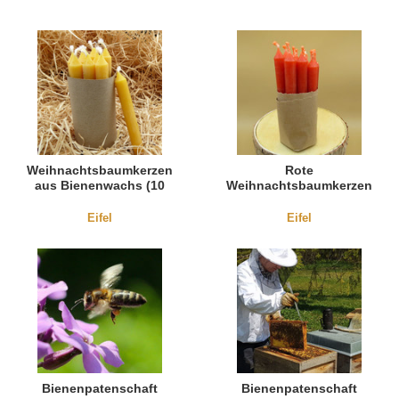
Weihnachtsbaumkerzen
Rote
aus Bienenwachs (10
Weihnachtsbaumkerzen
Stück)
aus Bienenwachs (10
Stück)
Eifel
Eifel
Bienenpatenschaft
Bienenpatenschaft