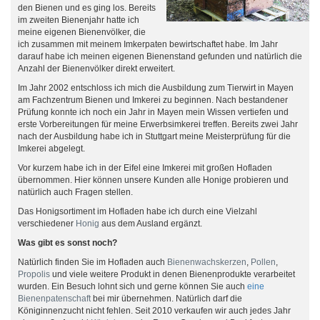
den Bienen und es ging los. Bereits
im zweiten Bienenjahr hatte ich
meine eigenen Bienenvölker, die
ich zusammen mit meinem Imkerpaten bewirtschaftet habe. Im Jahr
darauf habe ich meinen eigenen Bienenstand gefunden und natürlich die
Anzahl der Bienenvölker direkt erweitert.
Im Jahr 2002 entschloss ich mich die Ausbildung zum Tierwirt in Mayen
am Fachzentrum Bienen und Imkerei zu beginnen. Nach bestandener
Prüfung konnte ich noch ein Jahr in Mayen mein Wissen vertiefen und
erste Vorbereitungen für meine Erwerbsimkerei treffen. Bereits zwei Jahr
nach der Ausbildung habe ich in Stuttgart meine Meisterprüfung für die
Imkerei abgelegt.
Vor kurzem habe ich in der Eifel eine Imkerei mit großen Hofladen
übernommen. Hier können unsere Kunden alle Honige probieren und
natürlich auch Fragen stellen.
Das Honigsortiment im Hofladen habe ich durch eine Vielzahl
verschiedener
Honig
aus dem Ausland ergänzt.
Was gibt es sonst noch?
Natürlich finden Sie im Hofladen auch
Bienenwachskerzen
,
Pollen
,
Propolis
und viele weitere Produkt in denen Bienenprodukte verarbeitet
wurden. Ein Besuch lohnt sich und gerne können Sie auch
eine
Bienenpatenschaft
bei mir übernehmen. Natürlich darf die
Königinnenzucht nicht fehlen. Seit 2010 verkaufen wir auch jedes Jahr