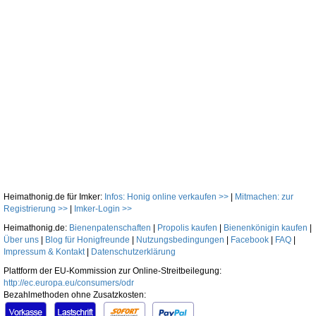
Heimathonig.de für Imker:
Infos: Honig online verkaufen >>
|
Mitmachen: zur
Registrierung >>
|
Imker-Login >>
Heimathonig.de:
Bienenpatenschaften
|
Propolis kaufen
|
Bienenkönigin kaufen
|
Über uns
|
Blog für Honigfreunde
|
Nutzungsbedingungen
|
Facebook
|
FAQ
|
Impressum & Kontakt
|
Datenschutzerklärung
Plattform der EU-Kommission zur Online-Streitbeilegung:
http://ec.europa.eu/consumers/odr
Bezahlmethoden ohne Zusatzkosten: