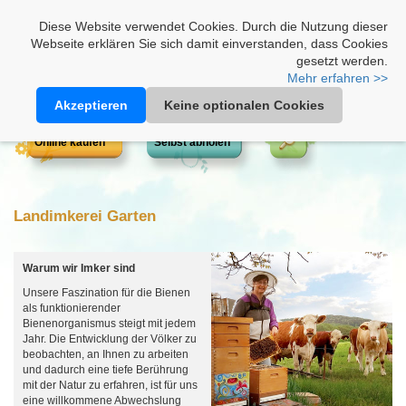
Heimathonig auf Facebook
|
Kunden-Login
|
Warenkorb
Diese Website verwendet Cookies. Durch die Nutzung dieser
Webseite erklären Sie sich damit einverstanden, dass Cookies
gesetzt werden.
Mehr erfahren >>
Akzeptieren
Keine optionalen Cookies
Online kaufen
Selbst abholen
Landimkerei Garten
Warum wir Imker sind
Unsere Faszination für die Bienen
als funktionierender
Bienenorganismus steigt mit jedem
Jahr. Die Entwicklung der Völker zu
beobachten, an Ihnen zu arbeiten
und dadurch eine tiefe Berührung
mit der Natur zu erfahren, ist für uns
eine willkommene Abwechslung