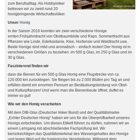
zum Berufsalltag. Als Hobbyimker
betreuen wir zu zweit rund 20
honigbringende Wirtschaftsvölker.
Unser
Honig
In der Saison 2016 konnten wir zwei verschiedene Honige
ernten:Frühjahrstracht von Obstbaumblüte und Raps. Sommertracht aus
Pflanzen wie Linde, Edelkastanie, Klee, Hortensie und Waldtracht usw..
Beide Honige sind mild und aromatisch – einfach lecker! Der Honig ist in
verschiedenen Größen zu beziehen: im 500 g Glas, im 250 g Glas und im
30 g Glas.
Faszinierend finden wir
dass die Bienen für ein 500 g Glas Honig eine Flugstrecke von ca.
120.000 km zurücklegen. Sie fliegen bis zu 2.000 Blüten pro Tag an und
erfüllen damit ein enormes Pensum an Bestäubungsleistung von Obst-
und Kulturpflanzen! Und wenn man die Bienenbeute öffnet, duftet es
immer so gut!
Wie wir den Honig verarbeiten
Mit dem DIB-Glas (Deutscher Imker Bund) und der Qualitätsmarke
„Echter Deutscher Honig“ haben wir uns für die Überprüfbarkeit unseres
Honigs entschieden. Um dieses Etikett führen zu dürfen, nahmen wir an
einem Lehrgang mit abschließender Fachprüfung teil. Wir
berücksichtigen das Qualitätsmerkmal des Wassergehaltes des Honigs
und legen Wert auf die hygienische Verarbeitung. Während dem