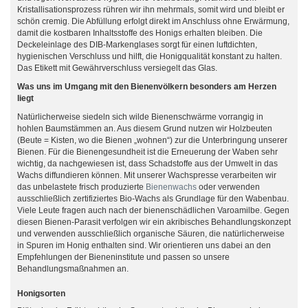
Kristallisationsprozess rühren wir ihn mehrmals, somit wird und bleibt er
schön cremig. Die Abfüllung erfolgt direkt im Anschluss ohne Erwärmung,
damit die kostbaren Inhaltsstoffe des Honigs erhalten bleiben. Die
Deckeleinlage des DIB-Markenglases sorgt für einen luftdichten,
hygienischen Verschluss und hilft, die Honigqualität konstant zu halten.
Das Etikett mit Gewährverschluss versiegelt das Glas.
Was uns im Umgang mit den Bienenvölkern besonders am Herzen
liegt
Natürlicherweise siedeln sich wilde Bienenschwärme vorrangig in
hohlen Baumstämmen an. Aus diesem Grund nutzen wir Holzbeuten
(Beute = Kisten, wo die Bienen „wohnen“) zur die Unterbringung unserer
Bienen. Für die Bienengesundheit ist die Erneuerung der Waben sehr
wichtig, da nachgewiesen ist, dass Schadstoffe aus der Umwelt in das
Wachs diffundieren können. Mit unserer Wachspresse verarbeiten wir
das unbelastete frisch produzierte
Bienenwachs
oder verwenden
ausschließlich zertifiziertes Bio-Wachs als Grundlage für den Wabenbau.
Viele Leute fragen auch nach der bienenschädlichen Varoamilbe. Gegen
diesen Bienen-Parasit verfolgen wir ein akribisches Behandlungskonzept
und verwenden ausschließlich organische Säuren, die natürlicherweise
in Spuren im Honig enthalten sind. Wir orientieren uns dabei an den
Empfehlungen der Bieneninstitute und passen so unsere
Behandlungsmaßnahmen an.
Honigsorten