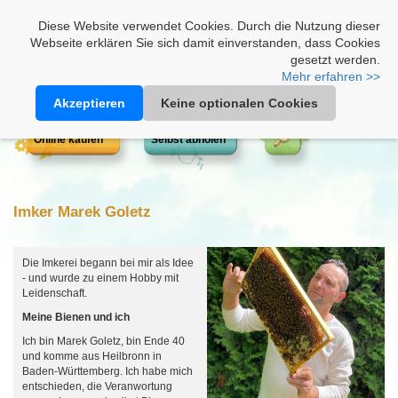
Heimathonig auf Facebook
|
Kunden-Login
|
Warenkorb
Diese Website verwendet Cookies. Durch die Nutzung dieser
Webseite erklären Sie sich damit einverstanden, dass Cookies
gesetzt werden.
Mehr erfahren >>
Akzeptieren
Keine optionalen Cookies
Online kaufen
Selbst abholen
Imker Marek Goletz
Die Imkerei begann bei mir als Idee
- und wurde zu einem Hobby mit
Leidenschaft.
Meine Bienen und ich
Ich bin Marek Goletz, bin Ende 40
und komme aus Heilbronn in
Baden-Württemberg. Ich habe mich
entschieden, die Veranwortung