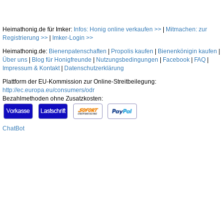
Heimathonig.de für Imker:
Infos: Honig online verkaufen >>
|
Mitmachen: zur
Registrierung >>
|
Imker-Login >>
Heimathonig.de:
Bienenpatenschaften
|
Propolis kaufen
|
Bienenkönigin kaufen
|
Über uns
|
Blog für Honigfreunde
|
Nutzungsbedingungen
|
Facebook
|
FAQ
|
Impressum & Kontakt
|
Datenschutzerklärung
Plattform der EU-Kommission zur Online-Streitbeilegung:
http://ec.europa.eu/consumers/odr
Bezahlmethoden ohne Zusatzkosten:
ChatBot