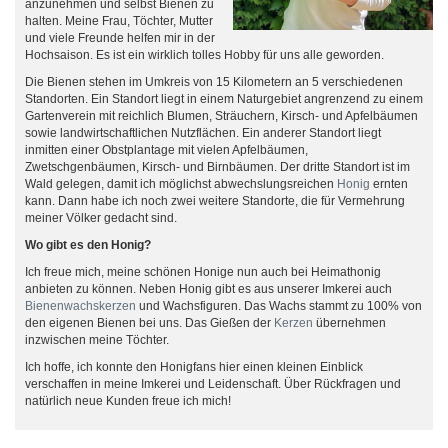
anzunehmen und selbst Bienen zu
halten. Meine Frau, Töchter, Mutter
und viele Freunde helfen mir in der
Hochsaison. Es ist ein wirklich tolles Hobby für uns alle geworden.
Die Bienen stehen im Umkreis von 15 Kilometern an 5 verschiedenen
Standorten. Ein Standort liegt in einem Naturgebiet angrenzend zu einem
Gartenverein mit reichlich Blumen, Sträuchern, Kirsch- und Apfelbäumen
sowie landwirtschaftlichen Nutzflächen. Ein anderer Standort liegt
inmitten einer Obstplantage mit vielen Apfelbäumen,
Zwetschgenbäumen, Kirsch- und Birnbäumen. Der dritte Standort ist im
Wald gelegen, damit ich möglichst abwechslungsreichen
Honig
ernten
kann. Dann habe ich noch zwei weitere Standorte, die für Vermehrung
meiner Völker gedacht sind.
Wo gibt es den Honig?
Ich freue mich, meine schönen Honige nun auch bei Heimathonig
anbieten zu können. Neben Honig gibt es aus unserer Imkerei auch
Bienenwachskerzen
und Wachsfiguren. Das Wachs stammt zu 100% von
den eigenen Bienen bei uns. Das Gießen der
Kerzen
übernehmen
inzwischen meine Töchter.
Ich hoffe, ich konnte den Honigfans hier einen kleinen Einblick
verschaffen in meine Imkerei und Leidenschaft. Über Rückfragen und
natürlich neue Kunden freue ich mich!