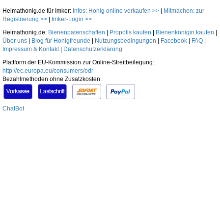
Heimathonig.de für Imker:
Infos: Honig online verkaufen >>
|
Mitmachen: zur
Registrierung >>
|
Imker-Login >>
Heimathonig.de:
Bienenpatenschaften
|
Propolis kaufen
|
Bienenkönigin kaufen
|
Über uns
|
Blog für Honigfreunde
|
Nutzungsbedingungen
|
Facebook
|
FAQ
|
Impressum & Kontakt
|
Datenschutzerklärung
Plattform der EU-Kommission zur Online-Streitbeilegung:
http://ec.europa.eu/consumers/odr
Bezahlmethoden ohne Zusatzkosten:
ChatBot