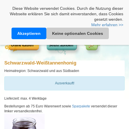
Heimathonig auf Facebook
|
Kunden-Login
|
Warenkorb
Diese Website verwendet Cookies. Durch die Nutzung dieser
Webseite erklären Sie sich damit einverstanden, dass Cookies
gesetzt werden.
Mehr erfahren >>
Akzeptieren
Keine optionalen Cookies
Online kaufen
Selbst abholen
Schwarzwald-Weißtannenhonig
Heimatregion: Schwarzwald und aus Südbaden
Ausverkauft!
Lieferzeit: max. 4 Werktage
Bestellungen ab 75 Euro Warenwert sowie
Sparpakete
versendet dieser
Imker versandkostenfrei.