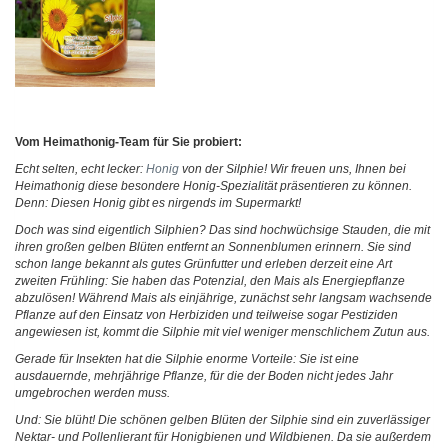
Vom Heimathonig-Team für Sie probiert:
Echt selten, echt lecker:
Honig
von der Silphie! Wir freuen uns, Ihnen bei
Heimathonig diese besondere Honig-Spezialität präsentieren zu können.
Denn: Diesen Honig gibt es nirgends im Supermarkt!
Doch was sind eigentlich Silphien? Das sind hochwüchsige Stauden, die mit
ihren großen gelben Blüten entfernt an Sonnenblumen erinnern. Sie sind
schon lange bekannt als gutes Grünfutter und erleben derzeit eine Art
zweiten Frühling: Sie haben das Potenzial, den Mais als Energiepflanze
abzulösen! Während Mais als einjährige, zunächst sehr langsam wachsende
Pflanze auf den Einsatz von Herbiziden und teilweise sogar Pestiziden
angewiesen ist, kommt die Silphie mit viel weniger menschlichem Zutun aus.
Gerade für Insekten hat die Silphie enorme Vorteile: Sie ist eine
ausdauernde, mehrjährige Pflanze, für die der Boden nicht jedes Jahr
umgebrochen werden muss.
Und: Sie blüht! Die schönen gelben Blüten der Silphie sind ein zuverlässiger
Nektar- und Pollenlierant für Honigbienen und Wildbienen. Da sie außerdem