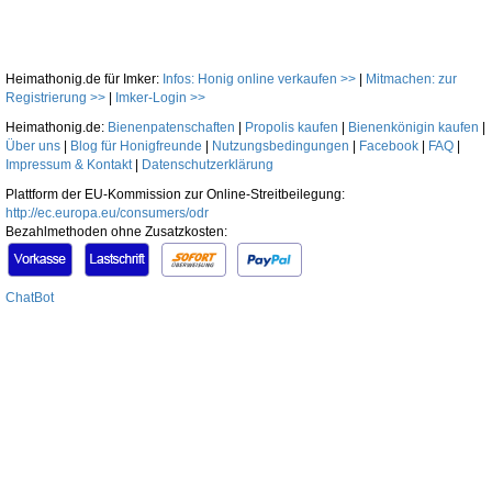
Heimathonig.de für Imker:
Infos: Honig online verkaufen >>
|
Mitmachen: zur
Registrierung >>
|
Imker-Login >>
Heimathonig.de:
Bienenpatenschaften
|
Propolis kaufen
|
Bienenkönigin kaufen
|
Über uns
|
Blog für Honigfreunde
|
Nutzungsbedingungen
|
Facebook
|
FAQ
|
Impressum & Kontakt
|
Datenschutzerklärung
Plattform der EU-Kommission zur Online-Streitbeilegung:
http://ec.europa.eu/consumers/odr
Bezahlmethoden ohne Zusatzkosten:
ChatBot