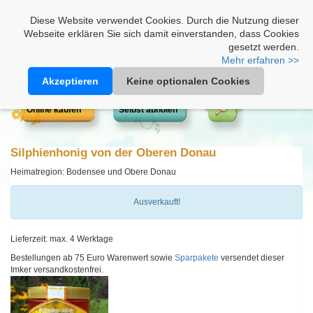
Heimathonig auf Facebook
|
Kunden-Login
|
Warenkorb
Diese Website verwendet Cookies. Durch die Nutzung dieser
Webseite erklären Sie sich damit einverstanden, dass Cookies
gesetzt werden.
Mehr erfahren >>
Akzeptieren
Keine optionalen Cookies
Online kaufen
Selbst abholen
Silphienhonig von der Oberen Donau
Heimatregion: Bodensee und Obere Donau
Ausverkauft!
Lieferzeit: max. 4 Werktage
Bestellungen ab 75 Euro Warenwert sowie
Sparpakete
versendet dieser
Imker versandkostenfrei.