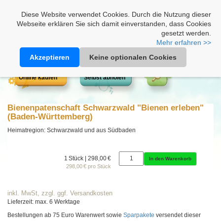
Heimathonig auf Facebook
|
Kunden-Login
|
Warenkorb
Diese Website verwendet Cookies. Durch die Nutzung dieser
Webseite erklären Sie sich damit einverstanden, dass Cookies
gesetzt werden.
Mehr erfahren >>
Akzeptieren
Keine optionalen Cookies
Online kaufen
Selbst abholen
Bienenpatenschaft Schwarzwald "Bienen erleben"
(Baden-Württemberg)
Heimatregion: Schwarzwald und aus Südbaden
1 Stück | 298,00 €
In den Warenkorb
298,00 € pro Stück
inkl. MwSt, zzgl. ggf. Versandkosten
Lieferzeit: max. 6 Werktage
Bestellungen ab 75 Euro Warenwert sowie
Sparpakete
versendet dieser