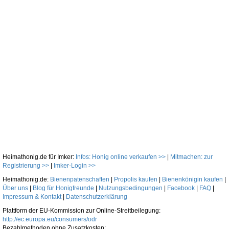
Heimathonig.de für Imker:
Infos: Honig online verkaufen >>
|
Mitmachen: zur
Registrierung >>
|
Imker-Login >>
Heimathonig.de:
Bienenpatenschaften
|
Propolis kaufen
|
Bienenkönigin kaufen
|
Über uns
|
Blog für Honigfreunde
|
Nutzungsbedingungen
|
Facebook
|
FAQ
|
Impressum & Kontakt
|
Datenschutzerklärung
Plattform der EU-Kommission zur Online-Streitbeilegung:
http://ec.europa.eu/consumers/odr
Bezahlmethoden ohne Zusatzkosten: