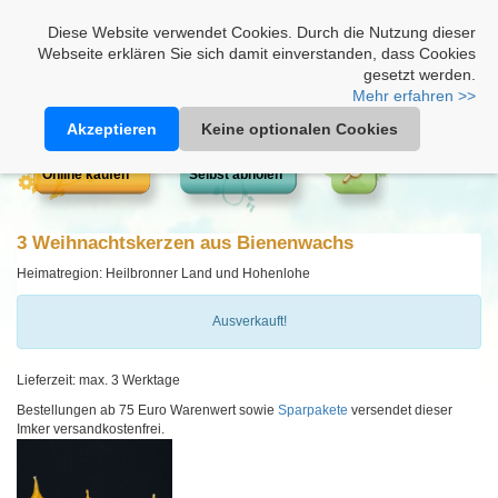
Heimathonig auf Facebook
|
Kunden-Login
|
Warenkorb
Diese Website verwendet Cookies. Durch die Nutzung dieser
Webseite erklären Sie sich damit einverstanden, dass Cookies
gesetzt werden.
Mehr erfahren >>
Akzeptieren
Keine optionalen Cookies
Online kaufen
Selbst abholen
3 Weihnachtskerzen aus Bienenwachs
Heimatregion: Heilbronner Land und Hohenlohe
Ausverkauft!
Lieferzeit: max. 3 Werktage
Bestellungen ab 75 Euro Warenwert sowie
Sparpakete
versendet dieser
Imker versandkostenfrei.