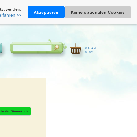
Heimathonig auf Facebook
|
Kunden-Login
|
Warenkorb
tzt werden.
Akzeptieren
Keine optionalen Cookies
erfahren >>
0 Artikel
0,00 €
In den Warenkorb