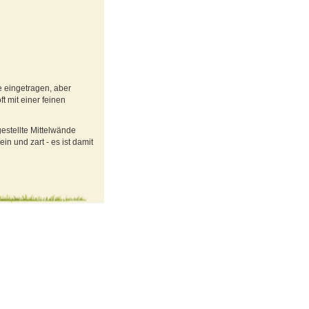
e eingetragen, aber
t mit einer feinen
estellte Mittelwände
n und zart - es ist damit