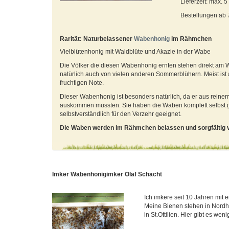
Lieferzeit: max. 
Bestellungen ab
Rarität: Naturbelassener
Wabenhonig
im Rähmchen
Vielblütenhonig mit Waldblüte und Akazie in der Wabe
Die Völker die diesen Wabenhonig ernten stehen direkt am W
natürlich auch von vielen anderen Sommerblühern. Meist ist
fruchtigen Note.
Dieser Wabenhonig ist besonders natürlich, da er aus rein
auskommen mussten. Sie haben die Waben komplett selbst geba
selbstverständlich für den Verzehr geeignet.
Die Waben werden im Rähmchen belassen und sorgfältig 
Imker Wabenhonigimker Olaf Schacht
Ich imkere seit 10 Jahren mit e
Meine Bienen stehen in Nordh
in St.Ottilien. Hier gibt es weni