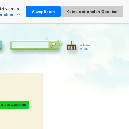
Heimathonig auf Facebook
|
Kunden-Login
|
Warenkorb
tzt werden.
Akzeptieren
Keine optionalen Cookies
erfahren >>
0 Artikel
0,00 €
In den Warenkorb