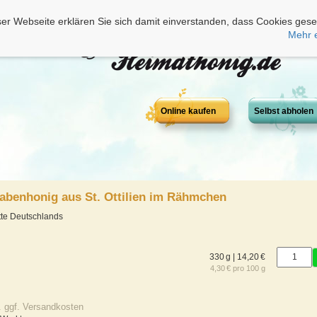
er Webseite erklären Sie sich damit einverstanden, dass Cookies gese
Mehr 
Online kaufen
Selbst abholen
abenhonig aus St. Ottilien im Rähmchen
tte Deutschlands
330 g | 14,20 €
4,30 € pro 100 g
. ggf. Versandkosten