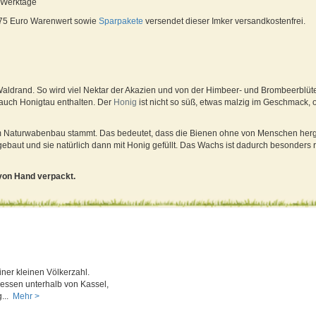
5 Werktage
 75 Euro Warenwert sowie
Sparpakete
versendet dieser Imker versandkostenfrei.
aldrand. So wird viel Nektar der Akazien und von der Himbeer- und Brombeerblüt
 auch Honigtau enthalten. Der
Honig
ist nicht so süß, etwas malzig im Geschmack, of
em Naturwabenbau stammt. Das bedeutet, dass die Bienen ohne von Menschen herg
ut und sie natürlich dann mit Honig gefüllt. Das Wachs ist dadurch besonders rei
von Hand verpackt.
iner kleinen Völkerzahl.
essen unterhalb von Kassel,
g...
Mehr >