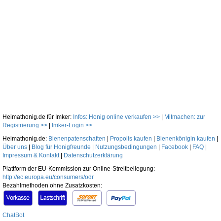
Heimathonig.de für Imker:
Infos: Honig online verkaufen >>
|
Mitmachen: zur
Registrierung >>
|
Imker-Login >>
Heimathonig.de:
Bienenpatenschaften
|
Propolis kaufen
|
Bienenkönigin kaufen
|
Über uns
|
Blog für Honigfreunde
|
Nutzungsbedingungen
|
Facebook
|
FAQ
|
Impressum & Kontakt
|
Datenschutzerklärung
Plattform der EU-Kommission zur Online-Streitbeilegung:
http://ec.europa.eu/consumers/odr
Bezahlmethoden ohne Zusatzkosten:
ChatBot