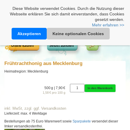
Heimathonig auf Facebook
|
Kunden-Login
|
Warenkorb
Diese Website verwendet Cookies. Durch die Nutzung dieser
Webseite erklären Sie sich damit einverstanden, dass Cookies
gesetzt werden.
Mehr erfahren >>
Akzeptieren
Keine optionalen Cookies
Online kaufen
Selbst abholen
Frühtrachthonig aus Mecklenburg
Heimatregion: Mecklenburg
500 g | 7,90 €
In den Warenkorb
1,58 € pro 100 g
inkl. MwSt, zzgl. ggf. Versandkosten
Lieferzeit: max. 4 Werktage
Bestellungen ab 75 Euro Warenwert sowie
Sparpakete
versendet dieser
Imker versandkostenfrei.