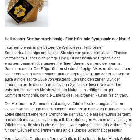
Heilbronner Sommertrachthonig - Eine blühende Symphonie der Natur!
Tauchen Sie ein in die betörende Welt dieses Heilbronner
Sommertrachthonigs und lassen Sie sich von seiner Vielfalt und Finesse
verzaubern. Dieser einzigartige
Honig
ist das köstliche Ergebnis der
emsigen Sammelflüge unserer fleißigen Bienen während der warmen
Sommermonate. Die Flüge führten sie durch üppige Wiesen, die von einer
schier endlosen Vielfalt wilder Blumen geprägt sind, und dabei stießen sie
auch auf die sanfte Süße von Akazienblüten und den zarten Duft der
Lindenblüten. In dieser harmonischen Symbiose dieser Nektarsorten
entstand ein wahres Meisterwerk der Natur - ein kräftig-blumiger
Sommertrachthonig, der die Essenz des Heilbronner Raums in sich trägt.
Der Heilbronner Sommertrachthonig verführt mit seiner unglaublichen
Geschmackstiefe und einem reichen Bouquet an blumigen Nuancen. Jeder
Löffel offenbart eine feine Symphonie der Natur, die auf der Zunge zergeht
und die Sinne sanft umschmeichelt. Die lebendigen Aromen der vielfältigen
Wildblumen, die sich in diesem Honig widerspiegeln, sind ein wahres Fest
für den Gaumen und erinnern uns an die üppige Schönheit der Natur.
Verantwortlich für diese außergewöhnliche Kreation ist Imker Marek Goletz,