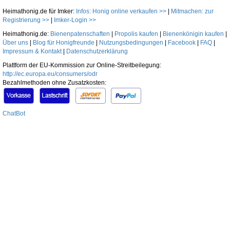
Heimathonig.de für Imker:
Infos: Honig online verkaufen >>
|
Mitmachen: zur
Registrierung >>
|
Imker-Login >>
Heimathonig.de:
Bienenpatenschaften
|
Propolis kaufen
|
Bienenkönigin kaufen
|
Über uns
|
Blog für Honigfreunde
|
Nutzungsbedingungen
|
Facebook
|
FAQ
|
Impressum & Kontakt
|
Datenschutzerklärung
Plattform der EU-Kommission zur Online-Streitbeilegung:
http://ec.europa.eu/consumers/odr
Bezahlmethoden ohne Zusatzkosten:
ChatBot