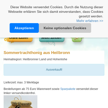
Heimathonig auf Facebook
|
Kunden-Login
|
Warenkorb
Diese Website verwendet Cookies. Durch die Nutzung dieser
Webseite erklären Sie sich damit einverstanden, dass Cookies
gesetzt werden.
Mehr erfahren >>
Akzeptieren
Keine optionalen Cookies
Online kaufen
Selbst abholen
Sommertrachthonig aus Heilbronn
Heimatregion: Heilbronner Land und Hohenlohe
Ausverkauft!
Lieferzeit: max. 3 Werktage
Bestellungen ab 75 Euro Warenwert sowie
Sparpakete
versendet dieser
Imker versandkostenfrei.