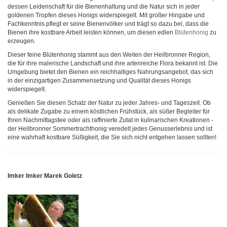
dessen Leidenschaft für die Bienenhaltung und die Natur sich in jeder
goldenen Tropfen dieses Honigs widerspiegelt. Mit großer Hingabe und
Fachkenntnis pflegt er seine Bienenvölker und trägt so dazu bei, dass die
Bienen ihre kostbare Arbeit leisten können, um diesen edlen
Blütenhonig
zu
erzeugen.
Dieser feine Blütenhonig stammt aus den Weiten der Heilbronner Region,
die für ihre malerische Landschaft und ihre artenreiche Flora bekannt ist. Die
Umgebung bietet den Bienen ein reichhaltiges Nahrungsangebot, das sich
in der einzigartigen Zusammensetzung und Qualität dieses Honigs
widerspiegelt.
Genießen Sie diesen Schatz der Natur zu jeder Jahres- und Tageszeit. Ob
als delikate Zugabe zu einem köstlichen Frühstück, als süßer Begleiter für
Ihren Nachmittagstee oder als raffinierte Zutat in kulinarischen Kreationen -
der Heilbronner Sommertrachthonig veredelt jedes Genusserlebnis und ist
eine wahrhaft kostbare Süßigkeit, die Sie sich nicht entgehen lassen sollten!
Imker Imker Marek Goletz