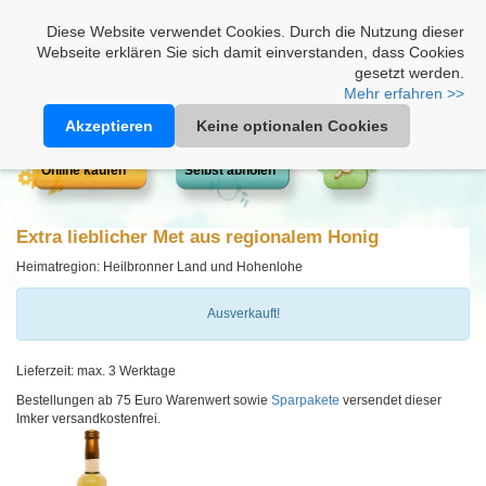
Heimathonig auf Facebook
|
Kunden-Login
|
Warenkorb
Diese Website verwendet Cookies. Durch die Nutzung dieser
Webseite erklären Sie sich damit einverstanden, dass Cookies
gesetzt werden.
Mehr erfahren >>
Akzeptieren
Keine optionalen Cookies
Online kaufen
Selbst abholen
Extra lieblicher Met aus regionalem Honig
Heimatregion: Heilbronner Land und Hohenlohe
Ausverkauft!
Lieferzeit: max. 3 Werktage
Bestellungen ab 75 Euro Warenwert sowie
Sparpakete
versendet dieser
Imker versandkostenfrei.