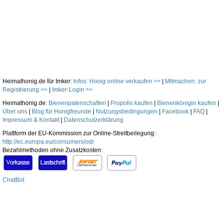
Heimathonig.de für Imker:
Infos: Honig online verkaufen >>
|
Mitmachen: zur
Registrierung >>
|
Imker-Login >>
Heimathonig.de:
Bienenpatenschaften
|
Propolis kaufen
|
Bienenkönigin kaufen
|
Über uns
|
Blog für Honigfreunde
|
Nutzungsbedingungen
|
Facebook
|
FAQ
|
Impressum & Kontakt
|
Datenschutzerklärung
Plattform der EU-Kommission zur Online-Streitbeilegung:
http://ec.europa.eu/consumers/odr
Bezahlmethoden ohne Zusatzkosten:
ChatBot