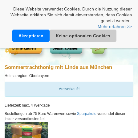
Heimathonig auf Facebook
|
Kunden-Login
|
Warenkorb
Diese Website verwendet Cookies. Durch die Nutzung dieser
Webseite erklären Sie sich damit einverstanden, dass Cookies
gesetzt werden.
Mehr erfahren >>
Akzeptieren
Keine optionalen Cookies
Online kaufen
Selbst abholen
Sommertrachthonig mit Linde aus München
Heimatregion: Oberbayern
Ausverkauft!
Lieferzeit: max. 4 Werktage
Bestellungen ab 75 Euro Warenwert sowie
Sparpakete
versendet dieser
Imker versandkostenfrei.