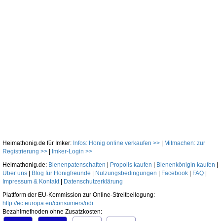
Heimathonig.de für Imker:
Infos: Honig online verkaufen >>
|
Mitmachen: zur
Registrierung >>
|
Imker-Login >>
Heimathonig.de:
Bienenpatenschaften
|
Propolis kaufen
|
Bienenkönigin kaufen
|
Über uns
|
Blog für Honigfreunde
|
Nutzungsbedingungen
|
Facebook
|
FAQ
|
Impressum & Kontakt
|
Datenschutzerklärung
Plattform der EU-Kommission zur Online-Streitbeilegung:
http://ec.europa.eu/consumers/odr
Bezahlmethoden ohne Zusatzkosten: