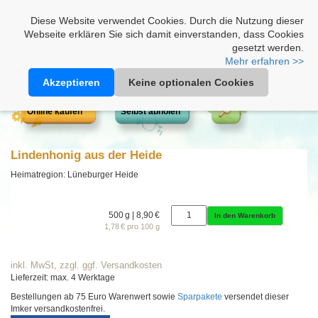
Heimathonig auf Facebook
|
Kunden-Login
|
Warenkorb
Diese Website verwendet Cookies. Durch die Nutzung dieser
Webseite erklären Sie sich damit einverstanden, dass Cookies
gesetzt werden.
Mehr erfahren >>
Akzeptieren
Keine optionalen Cookies
Online kaufen
Selbst abholen
Lindenhonig aus der Heide
Heimatregion: Lüneburger Heide
500 g | 8,90 €
In den Warenkorb
1,78 € pro 100 g
inkl. MwSt, zzgl. ggf. Versandkosten
Lieferzeit: max. 4 Werktage
Bestellungen ab 75 Euro Warenwert sowie
Sparpakete
versendet dieser
Imker versandkostenfrei.