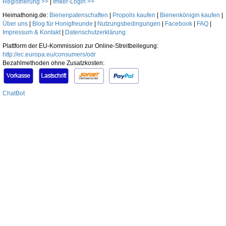
Registrierung >>
|
Imker-Login >>
Heimathonig.de:
Bienenpatenschaften
|
Propolis kaufen
|
Bienenkönigin kaufen
|
Über uns
|
Blog für Honigfreunde
|
Nutzungsbedingungen
|
Facebook
|
FAQ
|
Impressum & Kontakt
|
Datenschutzerklärung
Plattform der EU-Kommission zur Online-Streitbeilegung:
http://ec.europa.eu/consumers/odr
Bezahlmethoden ohne Zusatzkosten:
ChatBot