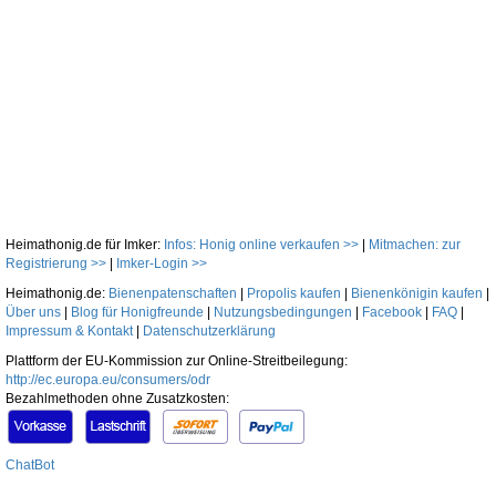
Heimathonig.de für Imker:
Infos: Honig online verkaufen >>
|
Mitmachen: zur
Registrierung >>
|
Imker-Login >>
Heimathonig.de:
Bienenpatenschaften
|
Propolis kaufen
|
Bienenkönigin kaufen
|
Über uns
|
Blog für Honigfreunde
|
Nutzungsbedingungen
|
Facebook
|
FAQ
|
Impressum & Kontakt
|
Datenschutzerklärung
Plattform der EU-Kommission zur Online-Streitbeilegung:
http://ec.europa.eu/consumers/odr
Bezahlmethoden ohne Zusatzkosten:
ChatBot