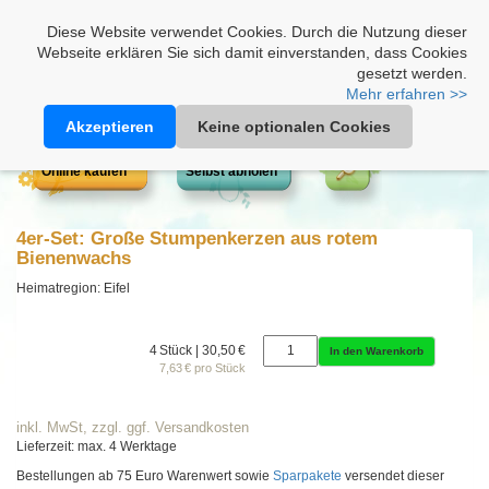
Heimathonig auf Facebook
|
Kunden-Login
|
Warenkorb
Diese Website verwendet Cookies. Durch die Nutzung dieser
Webseite erklären Sie sich damit einverstanden, dass Cookies
gesetzt werden.
Mehr erfahren >>
Akzeptieren
Keine optionalen Cookies
Online kaufen
Selbst abholen
4er-Set: Große Stumpenkerzen aus rotem
Bienenwachs
Heimatregion: Eifel
4 Stück | 30,50 €
In den Warenkorb
7,63 € pro Stück
inkl. MwSt, zzgl. ggf. Versandkosten
Lieferzeit: max. 4 Werktage
Bestellungen ab 75 Euro Warenwert sowie
Sparpakete
versendet dieser