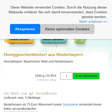
Heimathonig auf Facebook
|
Kunden-Login
|
Warenkorb
Diese Website verwendet Cookies. Durch die Nutzung dieser
Webseite erklären Sie sich damit einverstanden, dass Cookies
gesetzt werden.
Mehr erfahren >>
Akzeptieren
Keine optionalen Cookies
Online kaufen
Selbst abholen
Honiggeschenkkisterl aus Niederbayern
Heimatregion: Bayerischer Wald und Niederbayern
1000 g | 23,95 €
In den Warenkorb
2,40 € pro 100 g
inkl. MwSt, zzgl. ggf. Versandkosten
Lieferzeit: max. 5 Werktage
Bestellungen ab 75 Euro Warenwert sowie
Sparpakete
versendet dieser
Imker versandkostenfrei.