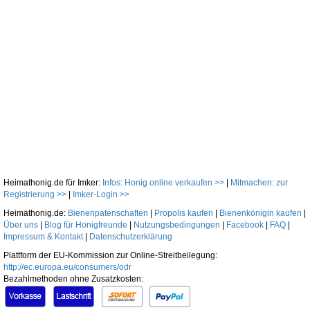
Heimathonig.de für Imker:
Infos: Honig online verkaufen >>
|
Mitmachen: zur
Registrierung >>
|
Imker-Login >>
Heimathonig.de:
Bienenpatenschaften
|
Propolis kaufen
|
Bienenkönigin kaufen
|
Über uns
|
Blog für Honigfreunde
|
Nutzungsbedingungen
|
Facebook
|
FAQ
|
Impressum & Kontakt
|
Datenschutzerklärung
Plattform der EU-Kommission zur Online-Streitbeilegung:
http://ec.europa.eu/consumers/odr
Bezahlmethoden ohne Zusatzkosten: