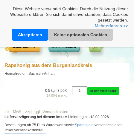
Heimathonig auf Facebook
|
Kunden-Login
|
Warenkorb
Diese Website verwendet Cookies. Durch die Nutzung dieser
Webseite erklären Sie sich damit einverstanden, dass Cookies
gesetzt werden.
Mehr erfahren >>
Akzeptieren
Keine optionalen Cookies
Online kaufen
Selbst abholen
Rapshonig aus dem Burgenlandkreis
Heimatregion: Sachsen-Anhalt
0.5 kg | 8,50 €
In den Warenkorb
17,00 € pro kg
inkl. MwSt, zzgl. ggf. Versandkosten
Lieferverzögerung bei diesem Imker:
Lieferung bis 18.08.2026
Bestellungen ab 75 Euro Warenwert sowie
Sparpakete
versendet dieser
Imker versandkostenfrei.