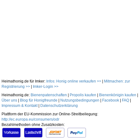
Heimathonig.de für Imker:
Infos: Honig online verkaufen >>
|
Mitmachen: zur
Registrierung >>
|
Imker-Login >>
Heimathonig.de:
Bienenpatenschaften
|
Propolis kaufen
|
Bienenkönigin kaufen
|
Über uns
|
Blog für Honigfreunde
|
Nutzungsbedingungen
|
Facebook
|
FAQ
|
Impressum & Kontakt
|
Datenschutzerklärung
Plattform der EU-Kommission zur Online-Streitbeilegung:
http://ec.europa.eu/consumers/odr
Bezahlmethoden ohne Zusatzkosten: