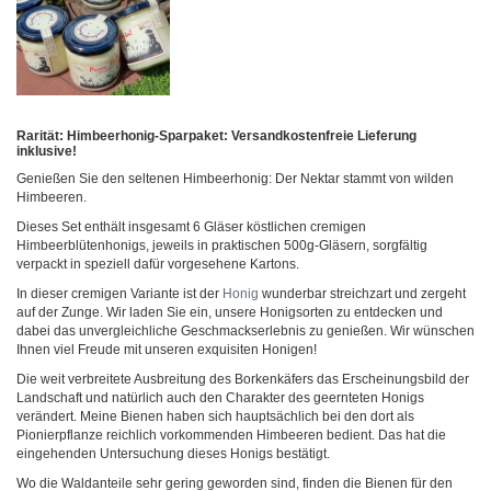
Rarität: Himbeerhonig-Sparpaket: Versandkostenfreie Lieferung
inklusive!
Genießen Sie den seltenen Himbeerhonig: Der Nektar stammt von wilden
Himbeeren.
Dieses Set enthält insgesamt 6 Gläser köstlichen cremigen
Himbeerblütenhonigs, jeweils in praktischen 500g-Gläsern, sorgfältig
verpackt in speziell dafür vorgesehene Kartons.
In dieser cremigen Variante ist der
Honig
wunderbar streichzart und zergeht
auf der Zunge. Wir laden Sie ein, unsere Honigsorten zu entdecken und
dabei das unvergleichliche Geschmackserlebnis zu genießen. Wir wünschen
Ihnen viel Freude mit unseren exquisiten Honigen!
Die weit verbreitete Ausbreitung des Borkenkäfers das Erscheinungsbild der
Landschaft und natürlich auch den Charakter des geernteten Honigs
verändert. Meine Bienen haben sich hauptsächlich bei den dort als
Pionierpflanze reichlich vorkommenden Himbeeren bedient. Das hat die
eingehenden Untersuchung dieses Honigs bestätigt.
Wo die Waldanteile sehr gering geworden sind, finden die Bienen für den