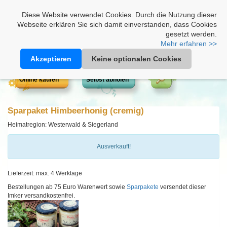
Heimathonig auf Facebook
|
Kunden-Login
|
Warenkorb
Diese Website verwendet Cookies. Durch die Nutzung dieser
Webseite erklären Sie sich damit einverstanden, dass Cookies
gesetzt werden.
Mehr erfahren >>
Akzeptieren
Keine optionalen Cookies
Online kaufen
Selbst abholen
Sparpaket Himbeerhonig (cremig)
Heimatregion: Westerwald & Siegerland
Ausverkauft!
Lieferzeit: max. 4 Werktage
Bestellungen ab 75 Euro Warenwert sowie
Sparpakete
versendet dieser
Imker versandkostenfrei.