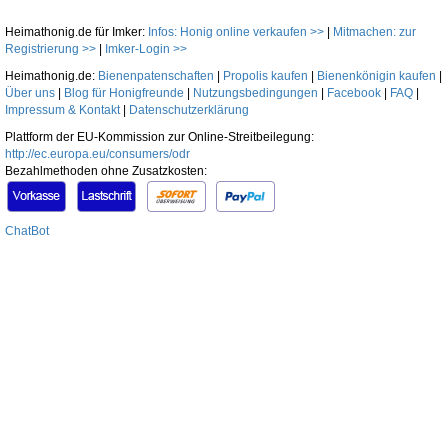
Heimathonig.de für Imker:
Infos: Honig online verkaufen >>
|
Mitmachen: zur
Registrierung >>
|
Imker-Login >>
Heimathonig.de:
Bienenpatenschaften
|
Propolis kaufen
|
Bienenkönigin kaufen
|
Über uns
|
Blog für Honigfreunde
|
Nutzungsbedingungen
|
Facebook
|
FAQ
|
Impressum & Kontakt
|
Datenschutzerklärung
Plattform der EU-Kommission zur Online-Streitbeilegung:
http://ec.europa.eu/consumers/odr
Bezahlmethoden ohne Zusatzkosten:
ChatBot