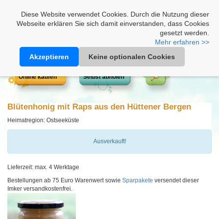
Heimathonig auf Facebook
|
Kunden-Login
|
Warenkorb
Diese Website verwendet Cookies. Durch die Nutzung dieser
Webseite erklären Sie sich damit einverstanden, dass Cookies
gesetzt werden.
Mehr erfahren >>
Akzeptieren
Keine optionalen Cookies
Online kaufen
Selbst abholen
Blütenhonig mit Raps aus den Hüttener Bergen
Heimatregion: Ostseeküste
Ausverkauft!
Lieferzeit: max. 4 Werktage
Bestellungen ab 75 Euro Warenwert sowie
Sparpakete
versendet dieser
Imker versandkostenfrei.