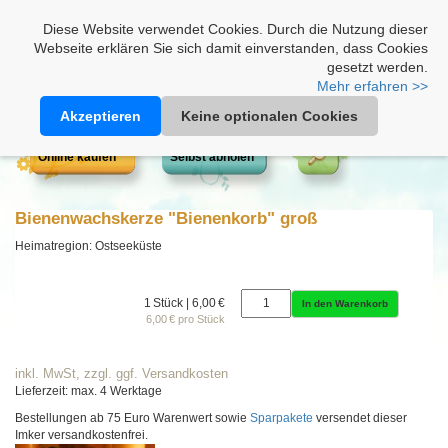
Heimathonig auf Facebook
|
Kunden-Login
|
Warenkorb
Diese Website verwendet Cookies. Durch die Nutzung dieser
Webseite erklären Sie sich damit einverstanden, dass Cookies
gesetzt werden.
Mehr erfahren >>
Akzeptieren
Keine optionalen Cookies
Online kaufen
Selbst abholen
Bienenwachskerze "Bienenkorb" groß
Heimatregion: Ostseeküste
1 Stück | 6,00 €
In den Warenkorb
6,00 € pro Stück
inkl. MwSt, zzgl. ggf. Versandkosten
Lieferzeit: max. 4 Werktage
Bestellungen ab 75 Euro Warenwert sowie
Sparpakete
versendet dieser
Imker versandkostenfrei.