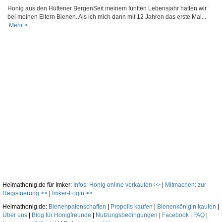
Honig aus den Hüttener BergenSeit meinem fünften Lebensjahr hatten wir
bei meinen Eltern Bienen. Als ich mich dann mit 12 Jahren das erste Mal...
Mehr >
Heimathonig.de für Imker:
Infos: Honig online verkaufen >>
|
Mitmachen: zur
Registrierung >>
|
Imker-Login >>
Heimathonig.de:
Bienenpatenschaften
|
Propolis kaufen
|
Bienenkönigin kaufen
|
Über uns
|
Blog für Honigfreunde
|
Nutzungsbedingungen
|
Facebook
|
FAQ
|