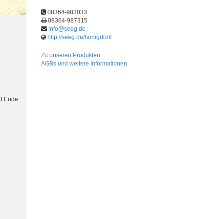
08364-983033
08364-987315
info@seeg.de
http://seeg.de/honigdorf/
Zu unseren Produkten
AGBs und weitere Informationen
nd Ende