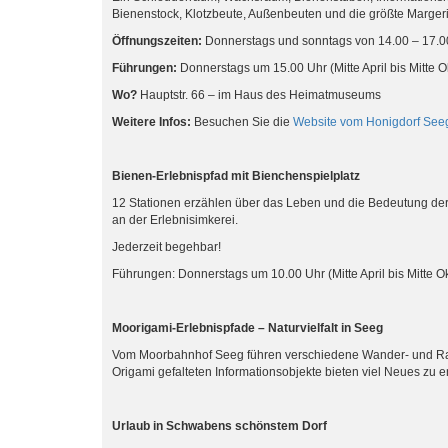
Bienenstock, Klotzbeute, Außenbeuten und die größte Margeri
Öffnungszeiten:
Donnerstags und sonntags von 14.00 – 17.00 U
Führungen:
Donnerstags um 15.00 Uhr (Mitte April bis Mitte Ok
Wo?
Hauptstr. 66 – im Haus des Heimatmuseums
Weitere Infos:
Besuchen Sie die
Website vom Honigdorf See
Bienen-Erlebnispfad mit Bienchenspielplatz
12 Stationen erzählen über das Leben und die Bedeutung der 
an der Erlebnisimkerei.
Jederzeit begehbar!
Führungen: Donnerstags um 10.00 Uhr (Mitte April bis Mitte Ok
Moorigami-Erlebnispfade – Naturvielfalt in Seeg
Vom Moorbahnhof Seeg führen verschiedene Wander- und Rad
Origami gefalteten Informationsobjekte bieten viel Neues zu 
Urlaub in Schwabens schönstem Dorf