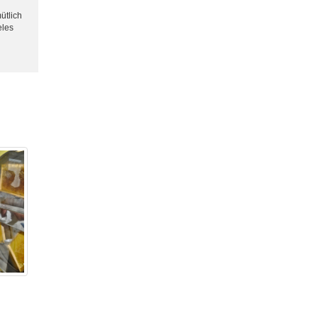
ütlich
eles