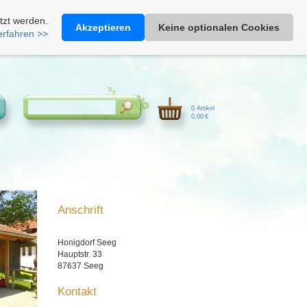
Heimathonig auf Facebook
|
Kunden-Login
|
Warenkorb
tzt werden.
Akzeptieren
Keine optionalen Cookies
erfahren >>
0 Artikel
0,00 €
Anschrift
Honigdorf Seeg
Hauptstr. 33
87637 Seeg
Kontakt