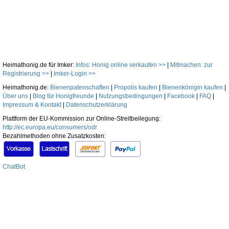
Heimathonig.de für Imker:
Infos: Honig online verkaufen >>
|
Mitmachen: zur
Registrierung >>
|
Imker-Login >>
Heimathonig.de:
Bienenpatenschaften
|
Propolis kaufen
|
Bienenkönigin kaufen
|
Über uns
|
Blog für Honigfreunde
|
Nutzungsbedingungen
|
Facebook
|
FAQ
|
Impressum & Kontakt
|
Datenschutzerklärung
Plattform der EU-Kommission zur Online-Streitbeilegung:
http://ec.europa.eu/consumers/odr
Bezahlmethoden ohne Zusatzkosten:
ChatBot