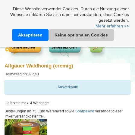
Heimathonig auf Facebook
|
Kunden-Login
|
Warenkorb
Diese Website verwendet Cookies. Durch die Nutzung dieser
Webseite erklären Sie sich damit einverstanden, dass Cookies
gesetzt werden.
Mehr erfahren >>
Akzeptieren
Keine optionalen Cookies
Online kaufen
Selbst abholen
Allgäuer Waldhonig (cremig)
Heimatregion: Allgäu
Ausverkauft!
Lieferzeit: max. 4 Werktage
Bestellungen ab 75 Euro Warenwert sowie
Sparpakete
versendet dieser
Imker versandkostenfrei.