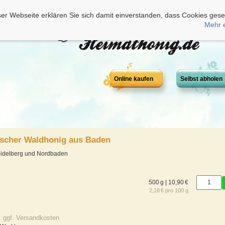
er Webseite erklären Sie sich damit einverstanden, dass Cookies gese
Mehr 
Online kaufen
Selbst abholen
tscher Waldhonig aus Baden
eidelberg und Nordbaden
500 g | 10,90 €
2,18 € pro 100 g
. ggf. Versandkosten