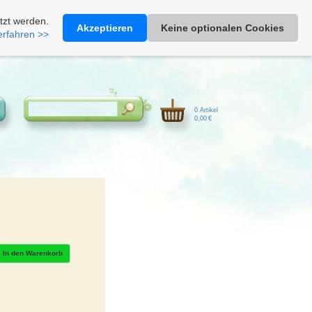
Heimathonig auf Facebook
|
Kunden-Login
|
Warenkorb
tzt werden.
Akzeptieren
Keine optionalen Cookies
erfahren >>
0 Artikel
0,00 €
In den Warenkorb