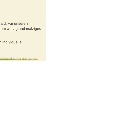
ald. Für unseren
hm würzig und malziges
 individuelle