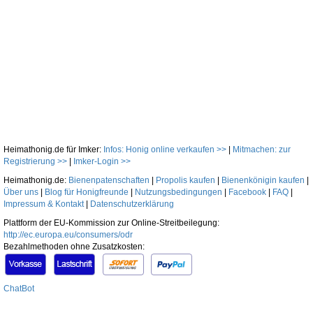
Heimathonig.de für Imker:
Infos: Honig online verkaufen >>
|
Mitmachen: zur
Registrierung >>
|
Imker-Login >>
Heimathonig.de:
Bienenpatenschaften
|
Propolis kaufen
|
Bienenkönigin kaufen
|
Über uns
|
Blog für Honigfreunde
|
Nutzungsbedingungen
|
Facebook
|
FAQ
|
Impressum & Kontakt
|
Datenschutzerklärung
Plattform der EU-Kommission zur Online-Streitbeilegung:
http://ec.europa.eu/consumers/odr
Bezahlmethoden ohne Zusatzkosten:
ChatBot