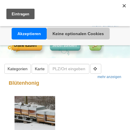
Heimathonig auf Facebook
|
Kunden-Login
|
Warenkorb
Diese Website verwendet Cookies. Durch die Nutzung dieser
Webseite erklären Sie sich damit einverstanden, dass Cookies
gesetzt werden.
Mehr erfahren >>
Akzeptieren
Keine optionalen Cookies
Online kaufen
Selbst abholen
Kategorien
Karte
mehr anzeigen
Blütenhonig