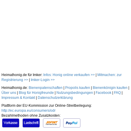
Heimathonig.de für Imker:
Infos: Honig online verkaufen >>
|
Mitmachen: zur
Registrierung >>
|
Imker-Login >>
Heimathonig.de:
Bienenpatenschaften
|
Propolis kaufen
|
Bienenkönigin kaufen
|
Über uns
|
Blog für Honigfreunde
|
Nutzungsbedingungen
|
Facebook
|
FAQ
|
Impressum & Kontakt
|
Datenschutzerklärung
Plattform der EU-Kommission zur Online-Streitbeilegung:
http://ec.europa.eu/consumers/odr
Bezahlmethoden ohne Zusatzkosten: