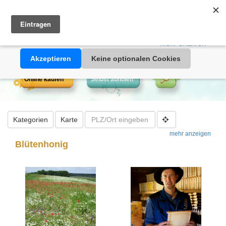
Heimathonig auf Facebook
|
Kunden-Login
|
Warenkorb
Diese Website verwendet Cookies. Durch die Nutzung dieser
Webseite erklären Sie sich damit einverstanden, dass Cookies
gesetzt werden.
Mehr erfahren >>
Akzeptieren
Keine optionalen Cookies
Online kaufen
Selbst abholen
Kategorien
Karte
mehr anzeigen
Blütenhonig