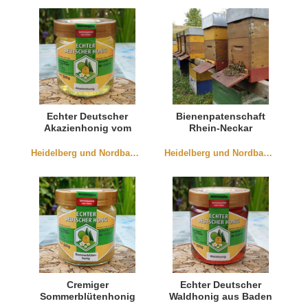
Echter Deutscher
Bienenpatenschaft
Akazienhonig vom
Rhein-Neckar
Rheingraben
"Eigener Honig"
Heidelberg und Nordbaden
Heidelberg und Nordbaden
Cremiger
Echter Deutscher
Sommerblütenhonig
Waldhonig aus Baden