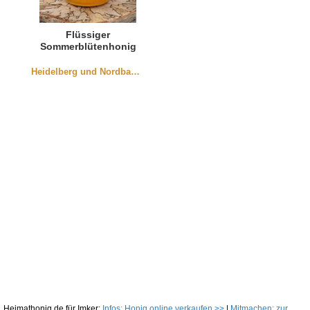
Flüssiger
Sommerblütenhonig
aus Würmersheim
250g
Heidelberg und Nordbaden
Heimathonig.de für Imker:
Infos: Honig online verkaufen >>
|
Mitmachen: zur