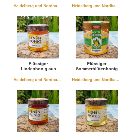
aus Würmersheim
Heidelberg und Nordbaden
Heidelberg und Nordbaden
Flüssiger
Flüssiger
Lindenhonig aus
Sommerblütenhonig
Baden 250g
aus Würmersheim
Heidelberg und Nordbaden
Heidelberg und Nordbaden