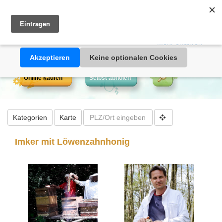
Heimathonig auf Facebook
|
Kunden-Login
|
Warenkorb
Diese Website verwendet Cookies. Durch die Nutzung dieser
Webseite erklären Sie sich damit einverstanden, dass Cookies
gesetzt werden.
Mehr erfahren >>
Akzeptieren
Keine optionalen Cookies
Online kaufen
Selbst abholen
Kategorien
Karte
Imker mit Löwenzahnhonig