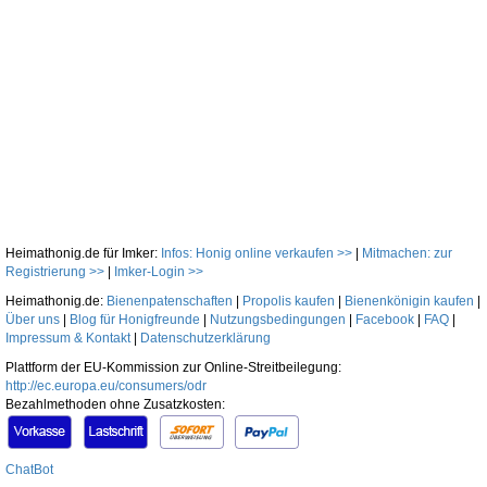
Heimathonig.de für Imker:
Infos: Honig online verkaufen >>
|
Mitmachen: zur
Registrierung >>
|
Imker-Login >>
Heimathonig.de:
Bienenpatenschaften
|
Propolis kaufen
|
Bienenkönigin kaufen
|
Über uns
|
Blog für Honigfreunde
|
Nutzungsbedingungen
|
Facebook
|
FAQ
|
Impressum & Kontakt
|
Datenschutzerklärung
Plattform der EU-Kommission zur Online-Streitbeilegung:
http://ec.europa.eu/consumers/odr
Bezahlmethoden ohne Zusatzkosten:
ChatBot